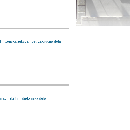
iji
,
ženska seksualnost
,
zaključna dela
mladinski film
,
diplomska dela