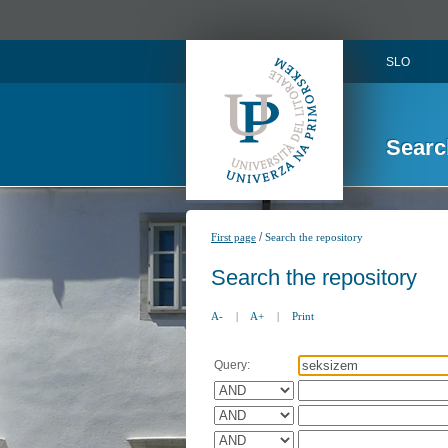
SLO
Searc
/
First page
Search the repository
Search the repository
A-
|
A+
|
Print
Query: