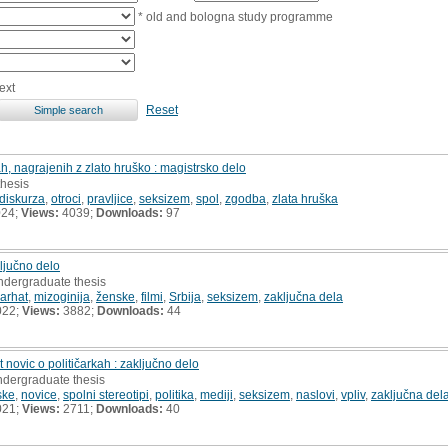
* old and bologna study programme
ext
Reset
, nagrajenih z zlato hruško : magistrsko delo
thesis
 diskurza
,
otroci
,
pravljice
,
seksizem
,
spol
,
zgodba
,
zlata hruška
024;
Views:
4039;
Downloads:
97
ključno delo
undergraduate thesis
iarhat
,
mizoginija
,
ženske
,
filmi
,
Srbija
,
seksizem
,
zaključna dela
022;
Views:
3882;
Downloads:
44
ovic o političarkah : zaključno delo
ndergraduate thesis
ske
,
novice
,
spolni stereotipi
,
politika
,
mediji
,
seksizem
,
naslovi
,
vpliv
,
zaključna del
021;
Views:
2711;
Downloads:
40