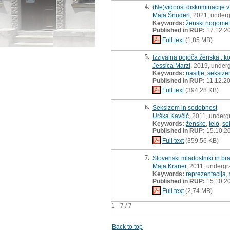
4.
(Ne)vidnost diskriminacije
Maja Šnuderl
, 2021, underg
Keywords:
ženski nogomet
Published in RUP:
17.12.2
Full text
(1,85 MB)
5.
Izzivalna pojoča ženska : ko
Jessica Marzi
, 2019, under
Keywords:
nasilje
,
seksiz
Published in RUP:
11.12.2
Full text
(394,28 KB)
6.
Seksizem in sodobnost
Urška Kavčič
, 2011, underg
Keywords:
ženske
,
telo
,
se
Published in RUP:
15.10.2
Full text
(359,56 KB)
7.
Slovenski mladostniki in bra
Maja Kraner
, 2011, undergr
Keywords:
reprezentacija
,
Published in RUP:
15.10.2
Full text
(2,74 MB)
1 - 7 / 7
Back to top