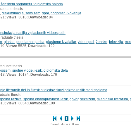
 v ženskem nogometu : diplomska naloga
raduate thesis
,
diskriminacija
,
seksizem
,
spol
,
nogomet
,
Slovenija
021;
Views:
3010;
Downloads:
84
nstrukcija nasilja v glasbenih videospotih
graduate thesis
em
,
glasba
,
popularna glasba
,
glasbene izvajalke
,
videospoti
,
ženske
,
televizija
,
med
019;
Views:
5525;
Downloads:
122
raduate thesis
ksizem
,
spolne vloge
,
jezik
,
diplomska dela
013;
Views:
10174;
Downloads:
176
nje literarnih del in filmskih tekstov skozi prizmo razlik med spoloma
aduate thesis
spolna razlika
,
spolna enakopravnost
,
jezik
,
govor
,
seksizem
,
mladinska literatura
,
013;
Views:
6054;
Downloads:
109
1
Search done in 0 sec.