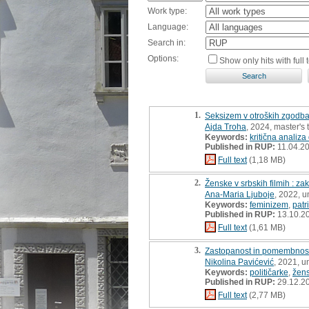
Work type:
Language:
Search in:
Options:
Show only hits with full t
1.
Seksizem v otroških zgodbah
Ajda Troha
, 2024, master's 
Keywords:
kritična analiza
Published in RUP:
11.04.2
Full text
(1,18 MB)
2.
Ženske v srbskih filmih : za
Ana-Maria Ljuboje
, 2022, 
Keywords:
feminizem
,
patr
Published in RUP:
13.10.2
Full text
(1,61 MB)
3.
Zastopanost in pomembnost n
Nikolina Pavićević
, 2021, u
Keywords:
političarke
,
žen
Published in RUP:
29.12.2
Full text
(2,77 MB)