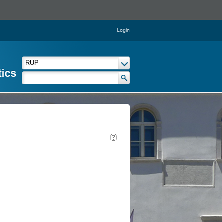
Login
tics