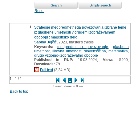
Reset
1.
Strategije medpredmetnega povezovanja izbrane teme
iz glasbene umetnosti v drugem izobraževalnem
obdobju : magistrsko delo
Sabina Jejčič
, 2023, master's thesis
Keywords:
medpredmetno povezovanje
,
glasbena
umetnost
,
likovna umetnost
,
slovensščina
,
matematika
,
drugo vzgojno-izobraževalno obdobje
Published in RUP:
19.03.2024;
Views:
5400;
Downloads:
79
Full text
(2,24 MB)
1 - 1 / 1
1
Search done in 0 sec.
Back to top