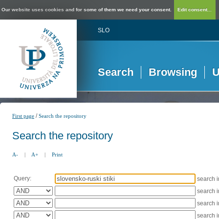
Our website uses cookies and for some of them we need your consent.
Edit consent...
SLO
Search
Browsing
U
/
First page
Search the repository
Search the repository
A-
|
A+
|
Print
Query:
search 
search 
search 
search 