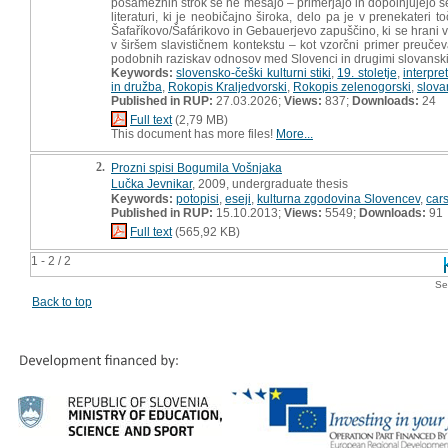
posameznih strok se ne mešajo – primerjajo in dopolnjujejo se ed
literaturi, ki je neobičajno široka, delo pa je v prenekateri 
Šafaříkovo/Šafárikovo in Gebauerjevo zapuščino, ki se hrani 
v širšem slavističnem kontekstu – kot vzorčni primer preučeva
podobnih raziskav odnosov med Slovenci in drugimi slovanskimi
Keywords:
slovensko-češki kulturni stiki
,
19. stoletje
,
interpret
in družba
,
Rokopis Kraljedvorski
,
Rokopis zelenogorski
,
slova
Published in RUP:
27.03.2026;
Views:
837;
Downloads:
24
Full text
(2,79 MB)
This document has more files!
More...
2.
Prozni spisi Bogumila Vošnjaka
Lučka Jevnikar
, 2009, undergraduate thesis
Keywords:
potopisi
,
eseji
,
kulturna zgodovina Slovencev
,
car
Published in RUP:
15.10.2013;
Views:
5549;
Downloads:
91
Full text
(565,92 KB)
1 - 2 / 2
Se
Back to top