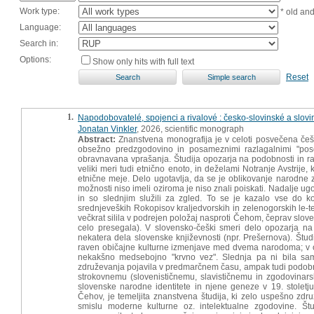
Work type:
* old an
Language:
Search in:
Options:
Show only hits with full text
Reset
1.
Napodobovatelé, spojenci a rivalové : česko-slovinské a slovins
Jonatan Vinkler
, 2026, scientific monograph
Abstract:
Znanstvena monografija je v celoti posvečena češ
obsežno predzgodovino in posameznimi razlagalnimi "poseg
obravnavana vprašanja. Študija opozarja na podobnosti in raz
veliki meri tudi etnično enoto, in deželami Notranje Avstrije,
etnične meje. Delo ugotavlja, da se je oblikovanje narodne z
možnosti niso imeli oziroma je niso znali poiskati. Nadalje ugo
in so slednjim služili za zgled. To se je kazalo vse do
srednjeveških Rokopisov kraljedvorskih in zelenogorskih le-t
večkrat silila v podrejen položaj nasproti Čehom, čeprav slove
celo presegala). V slovensko-češki smeri delo opozarja na
nekatera dela slovenske književnosti (npr. Prešernova). Študij
raven običajne kulturne izmenjave med dvema narodoma; v ob
nekakšno medsebojno "krvno vez". Slednja pa ni bila sa
združevanja pojavila v predmarčnem času, ampak tudi podobnih 
strokovnemu (slovenističnemu, slavističnemu in zgodovinars
slovenske narodne identitete in njene geneze v 19. stolet
Čehov, je temeljita znanstvena študija, ki zelo uspešno zdr
smislu moderne kulturne oz. intelektualne zgodovine. Štu