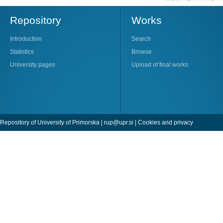
Repository
Works
Introduction
Search
Statistics
Browse
University pages
Upload of final works
Repository of University of Primorska |
rup@upr.si
|
Cookies and privacy