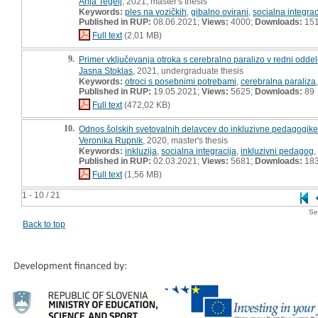
Anja Tegelj
, 2021, master's thesis
Keywords:
ples na vozičkih
,
gibalno ovirani
,
socialna integrac
Published in RUP:
08.06.2021;
Views:
4000;
Downloads:
15
Full text
(2,01 MB)
9.
Primer vključevanja otroka s cerebralno paralizo v redni odde
Jasna Stoklas
, 2021, undergraduate thesis
Keywords:
otroci s posebnimi potrebami
,
cerebralna paraliza
Published in RUP:
19.05.2021;
Views:
5625;
Downloads:
89
Full text
(472,02 KB)
10.
Odnos šolskih svetovalnih delavcev do inkluzivne pedagogike v
Veronika Rupnik
, 2020, master's thesis
Keywords:
inkluzija
,
socialna integracija
,
inkluzivni pedagog
,
Published in RUP:
02.03.2021;
Views:
5681;
Downloads:
18
Full text
(1,56 MB)
1 - 10 / 21
Se
Back to top