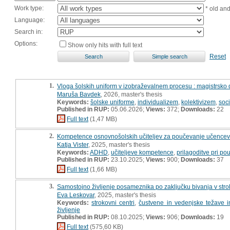
Work type:
* old an
Language:
Search in:
Options:
Show only hits with full text
Reset
1.
Vloga šolskih uniform v izobraževalnem procesu : magistrsko 
Maruša Bavdek
, 2026, master's thesis
Keywords:
šolske uniforme
,
individualizem
,
kolektivizem
,
soci
Published in RUP:
05.06.2026;
Views:
372;
Downloads:
22
Full text
(1,47 MB)
2.
Kompetence osnovnošolskih učiteljev za poučevanje učencev z 
Katja Vister
, 2025, master's thesis
Keywords:
ADHD
,
učiteljeve kompetence
,
prilagoditve pri po
Published in RUP:
23.10.2025;
Views:
900;
Downloads:
37
Full text
(1,66 MB)
3.
Samostojno življenje posameznika po zaključku bivanja v stro
Eva Leskovar
, 2025, master's thesis
Keywords:
strokovni centri
,
čustvene in vedenjske težave in
življenje
Published in RUP:
08.10.2025;
Views:
906;
Downloads:
19
Full text
(575,60 KB)