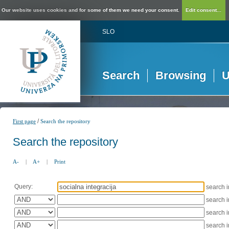
Our website uses cookies and for some of them we need your consent.
Edit consent...
SLO
Search
Browsing
U
/
First page
Search the repository
Search the repository
A-
|
A+
|
Print
Query:
search 
search 
search 
search 