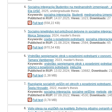
4.
Socialna integracija študentov na mednarodnih izmenjavah : z
Ela Uršič
, 2025, undergraduate thesis
Keywords:
socialna integracija
,
študenti
,
mednarodna izmenj
Published in RUP:
14.07.2025;
Views:
1023;
Downloads:
27
Full text
(558,22 KB)
5.
Socialno kmetijstvo kot priložnost delovne in socialne integra
Mojca Simeonov
, 2024, master's thesis
Keywords:
osebe s posebnimi potrebami
,
socialna integracij
Published in RUP:
21.08.2024;
Views:
2594;
Downloads:
65
Full text
(970,54 KB)
6.
Vrstniško sprejemanje otrok s posebnimi potrebami v osnovni š
Tamara Vamberger
, 2023, master's thesis
Keywords:
vrstniško sprejemanje otrok s posebnimi potreba
učenci s posebnimi potrebami
,
inkluzija
Published in RUP:
13.02.2024;
Views:
10682;
Downloads:
2
Full text
(1,38 MB)
7.
Razvijanje socialnih veščin pri otrocih s posebnimi potrebami, 
Špela Hrovatin
, 2022, master's thesis
Keywords:
socialna integracija
,
socialne veščine
,
metode
,
ot
Published in RUP:
07.09.2022;
Views:
4530;
Downloads:
14
Full text
(3,78 MB)
8.
Vpliv plesa na vozičkih na kvaliteto življenja gibalno oviranih 