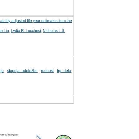
ility-adjusted life year estimates from the
en Liu
,
Lydia R. Lucchesi
,
Nicholas L S.
je
,
stopnja udeležbe
,
rodnost
,
trg dela
,