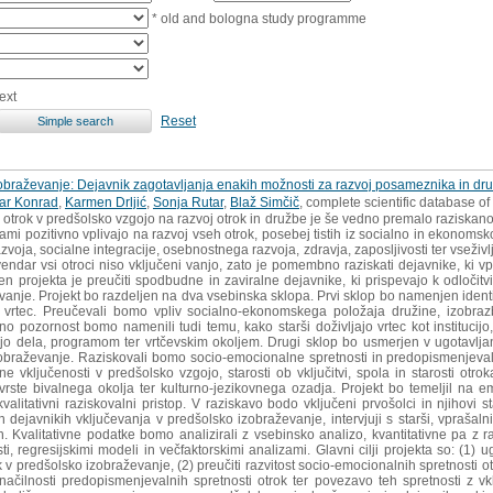
* old and bologna study programme
ext
Reset
obraževanje: Dejavnik zagotavljanja enakih možnosti za razvoj posameznika in dru
ar Konrad
,
Karmen Drljić
,
Sonja Rutar
,
Blaž Simčič
, complete scientific database o
i otrok v predšolsko vzgojo na razvoj otrok in družbe je še vedno premalo raziska
ami pozitivno vplivajo na razvoj vseh otrok, posebej tistih iz socialno in ekonoms
voja, socialne integracije, osebnostnega razvoja, zdravja, zaposljivosti ter vseživ
endar vsi otroci niso vključeni vanjo, zato je pomembno raziskati dejavnike, ki vpl
en projekta je preučiti spodbudne in zaviralne dejavnike, ki prispevajo k odločitvi
vanje. Projekt bo razdeljen na dva vsebinska sklopa. Prvi sklop bo namenjen identifi
 v vrtec. Preučevali bomo vpliv socialno-ekonomskega položaja družine, izobrazb
o pozornost bomo namenili tudi temu, kako starši doživljajo vrtec kot institucij
cijo dela, programom ter vrtčevskim okoljem. Drugi sklop bo usmerjen v ugotavljan
zobraževanje. Raziskovali bomo socio-emocionalne spretnosti in predopismenjeval
ine vključenosti v predšolsko vzgojo, starosti ob vključitvi, spola in starosti ot
vrste bivalnega okolja ter kulturno-jezikovnega ozadja. Projekt bo temeljil na em
kvalitativni raziskovalni pristop. V raziskavo bodo vključeni prvošolci in njihovi 
h dejavnikih vključevanja v predšolsko izobraževanje, intervjuji s starši, vprašaln
 Kvalitativne podatke bomo analizirali z vsebinsko analizo, kvantitativne pa z ra
i, regresijskimi modeli in večfaktorskimi analizami. Glavni cilji projekta so: (1) 
k v predšolsko izobraževanje, (2) preučiti razvitost socio-emocionalnih spretnosti ot
i značilnosti predopismenjevalnih spretnosti otrok ter povezavo teh spretnosti z v