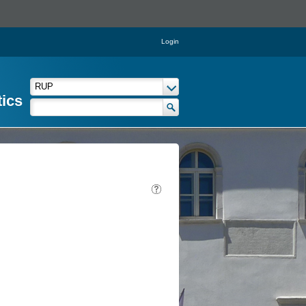
Login
tics