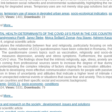
ng link between social networks and environmental sustainability, highlighting the 
nning for degraded areas. Temporary uses are not merely stop-gap solutions but also 
es
,
temporary use of space in degrated urban areas
,
socio-ecological indicators
,
so
025;
Views:
1401;
Downloads:
19
es!
More...
TAL HEALTH DETERMINANTS OF THE COVID-19’S FEAR IN THE CEE COUNTR
łandynowicz-Panfil
,
Janez Štebe
,
Mojca Šoštarič Zvonar
,
Ana Slavec
,
Adrienn Kasz
4, original scientific article
yses the relationship between fear and religiosity, particularly focusing on religi
ndemic. A total number of 2212 questionnaires have been collected in Romania, P
. The questionnaire covers topics such as vaccination, religiosity and soci
h measures depression, anxiety and stress symptoms. Furthermore, the questi
oV-2 virus. The findings show that the intrinsic religiosity, age, stress, anxiety a
on coming from professional sources seem to increase the degree of fear durin
r understanding the complex interplay of factors shaping the vaccination attitude
ibute to developing more effective communication channels for people with passive s
n in times of uncertainty and attitudes that indicate a higher level of intimate 
for unexpected external events or situations that cause fear and anxiety. This is imp
an countries and their specific social and economic background.
emic
,
DASS 21
,
socio-economic
,
conditions
024;
Views:
5331;
Downloads:
79
es!
More...
e and research on the society : development, issues and solutions
l scientific article
ave
,
rezultati
,
socio-ekonomski vplivi
,
merjenje