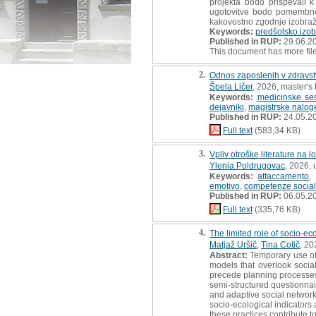
projekta bodo prispevali 
ugotovitve bodo pomembne 
kakovostno zgodnje izobraž
Keywords:
predšolsko izo
Published in RUP:
29.06.2
This document has more fil
2.
Odnos zaposlenih v zdravst
Špela Ličer
, 2026, master's 
Keywords:
medicinske ses
dejavniki
,
magistrske nalog
Published in RUP:
24.05.2
Full text
(583,34 KB)
3.
Vpliv otroške literature na 
Ylenia Poldrugovac
, 2026,
Keywords:
attaccamento
,
emotivo
,
competenze social
Published in RUP:
06.05.2
Full text
(335,76 KB)
4.
The limited role of socio-ec
Matjaž Uršič
,
Tina Cotič
, 20
Abstract:
Temporary use of 
models that overlook social
precede planning processes 
semi-structured questionnai
and adaptive social network
socio-ecological indicators
these practices contribute t