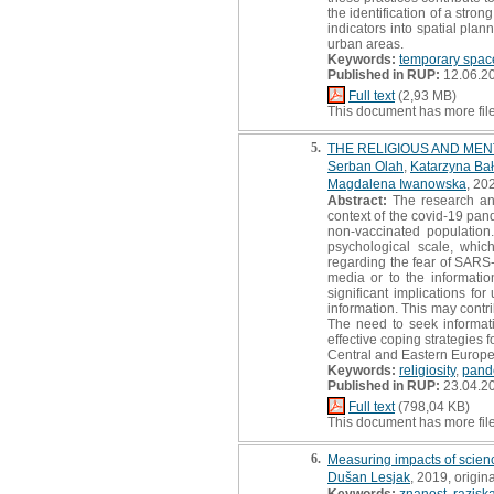
the identification of a stro
indicators into spatial pla
urban areas.
Keywords:
temporary spac
Published in RUP:
12.06.2
Full text
(2,93 MB)
This document has more fil
5.
THE RELIGIOUS AND MEN
Serban Olah
,
Katarzyna Ba
Magdalena Iwanowska
, 202
Abstract:
The research anal
context of the covid-19 pa
non-vaccinated population
psychological scale, whic
regarding the fear of SARS-C
media or to the informati
significant implications fo
information. This may contr
The need to seek informatio
effective coping strategies 
Central and Eastern Europe
Keywords:
religiosity
,
pand
Published in RUP:
23.04.2
Full text
(798,04 KB)
This document has more fil
6.
Measuring impacts of scienc
Dušan Lesjak
, 2019, origina
Keywords:
znanost
,
razisk