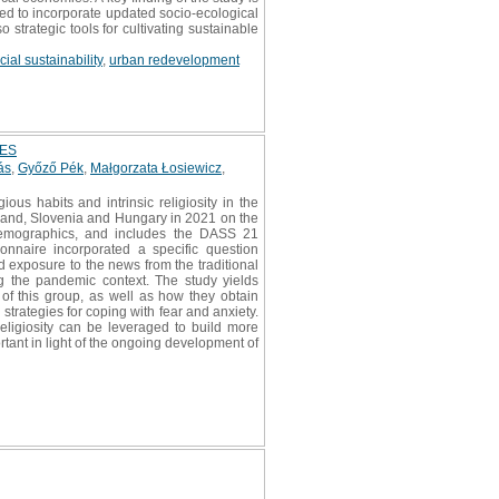
need to incorporate updated socio-ecological
strategic tools for cultivating sustainable
cial sustainability
,
urban redevelopment
IES
ás
,
Győző Pék
,
Małgorzata Łosiewicz
,
ous habits and intrinsic religiosity in the
oland, Slovenia and Hungary in 2021 on the
o-demographics, and includes the DASS 21
onnaire incorporated a specific question
nd exposure to the news from the traditional
g the pandemic context. The study yields
s of this group, as well as how they obtain
trategies for coping with fear and anxiety.
religiosity can be leveraged to build more
ortant in light of the ongoing development of