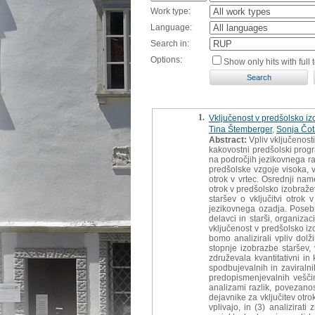
Work type:
Language:
Search in:
Options:
Show only hits with full t
1.
Vključenost v predšolsko iz
Tina Štemberger
,
Sonja Čot
Abstract:
Vpliv vključenost
kakovostni predšolski progr
na področjih jezikovnega raz
predšolske vzgoje visoka, v
otrok v vrtec. Osrednji nam
otrok v predšolsko izobraže
staršev o vključitvi otrok
jezikovnega ozadja. Posebn
delavci in starši, organiza
vključenost v predšolsko i
bomo analizirali vpliv dolž
stopnje izobrazbe staršev, 
združevala kvantitativni in 
spodbujevalnih in zaviralni
predopismenjevalnih veščin.
analizami razlik, povezanost
dejavnike za vključitev otro
vplivajo, in (3) analizirat