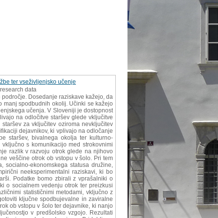
žbe ter vseživljenjsko učenje
f research data
no področje. Dosedanje raziskave kažejo, da
ko manj spodbudnih okolij. Učinki se kažejo
ljenjskega učenja. V Sloveniji je dostopnost
ivajo na odločitve staršev glede vključitve
 staršev za vključitev oziroma nevključitev
kaciji dejavnikov, ki vplivajo na odločanje
e staršev, bivalnega okolja ter kulturno-
o, vključno s komunikacijo med strokovnimi
je razlik v razvoju otrok glede na njihovo
ne veščine otrok ob vstopu v šolo. Pri tem
roka, socialno-ekonomskega statusa družine,
pirični neeksperimentalni raziskavi, ki bo
starši. Podatke bomo zbirali z vprašalniki o
iki o socialnem vedenju otrok ter preizkusi
zličnimi statističnimi metodami, vključno z
ugotoviti ključne spodbujevalne in zaviralne
rok ob vstopu v šolo ter dejavnike, ki nanjo
ključenostjo v predšolsko vzgojo. Rezultati