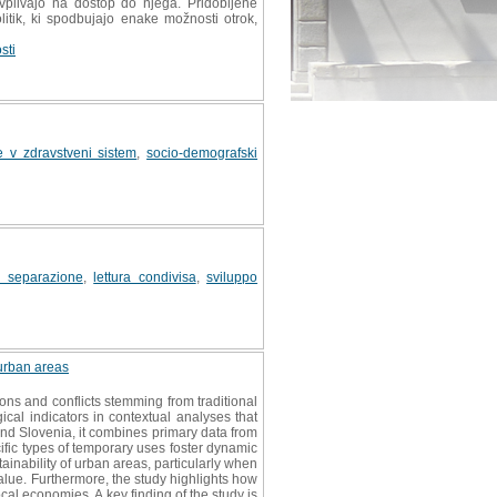
vplivajo na dostop do njega. Pridobljene
tik, ki spodbujajo enake možnosti otrok,
sti
e v zdravstveni sistem
,
socio-demografski
 separazione
,
lettura condivisa
,
sviluppo
 urban areas
ons and conflicts stemming from traditional
ical indicators in contextual analyses that
nd Slovenia, it combines primary data from
ific types of temporary uses foster dynamic
nability of urban areas, particularly when
alue. Furthermore, the study highlights how
cal economies. A key finding of the study is