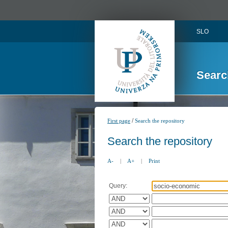
SLO
Searc
/
First page
Search the repository
Search the repository
A-
|
A+
|
Print
Query: