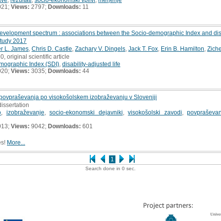
021;
Views:
2797;
Downloads:
11
development spectrum : associations between the Socio-demographic Index and disab
Study 2017
r L. James
,
Chris D. Castle
,
Zachary V. Dingels
,
Jack T. Fox
,
Erin B. Hamilton
,
Zich
0, original scientific article
mographic Index (SDI)
,
disability-adjusted life
020;
Views:
3035;
Downloads:
44
povpraševanja po visokošolskem izobraževanju v Sloveniji
dissertation
o
,
izobraževanje
,
socio-ekonomski dejavniki
,
visokošolski zavodi
,
povpraševan
013;
Views:
9042;
Downloads:
601
es!
More...
1
Search done in 0 sec.