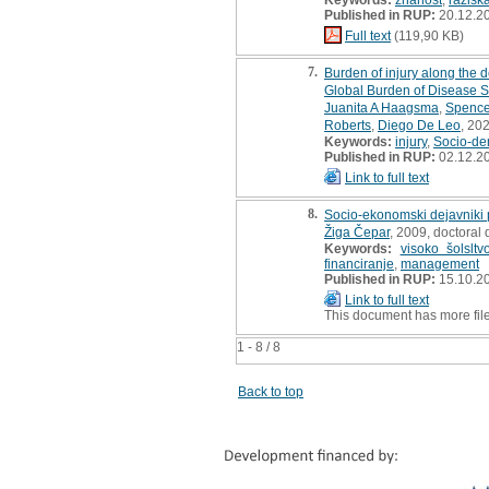
Published in RUP:
20.12.2
Full text
(119,90 KB)
7.
Burden of injury along the 
Global Burden of Disease 
Juanita A Haagsma
,
Spence
Roberts
,
Diego De Leo
, 202
Keywords:
injury
,
Socio-de
Published in RUP:
02.12.2
Link to full text
8.
Socio-ekonomski dejavniki 
Žiga Čepar
, 2009, doctoral 
Keywords:
visoko šolsltv
financiranje
,
management
Published in RUP:
15.10.2
Link to full text
This document has more fil
1 - 8 / 8
Back to top