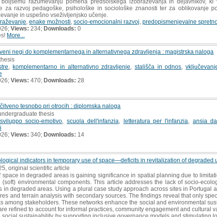
k boljšemu razumevanju pomena predšolskega izobraževanja in dejavnikov, ki 
za razvoj pedagoške, psihološke in sociološke znanosti ter za oblikovanje poli
evanje in uspešno vseživljenjsko učenje.
braževanje
,
enake možnosti
,
socio-emocionalni razvoj
,
predopismenjevalne spretno
026;
Views:
234;
Downloads:
0
es!
More...
veni negi do komplementarnega in alternativnega zdravljenja : magistrska naloga
thesis
tre
,
komplementarno in alternativno zdravljenje
,
stališča in odnos
,
vključevanj
e
026;
Views:
470;
Downloads:
28
ločitveno tesnobo pri otrocih : diplomska naloga
 undergraduate thesis
sviluppo socio-emotivo
,
scuola dell'infanzia
,
letteratura per l'infanzia
,
ansia da
i
026;
Views:
340;
Downloads:
14
ological indicators in temporary use of space—deficits in revitalization of degraded
25, original scientific article
space in degraded areas is gaining significance in spatial planning due to limitati
 (soft) environmental components. This article addresses the lack of socio-ecolog
in degraded areas. Using a plural case study approach across sites in Portugal a
res and terrain analysis with secondary sources. The findings reveal that only spec
s among stakeholders. These networks enhance the social and environmental sustai
 are refined to account for informal practices, community engagement and cultural v
o social sustainability by supporting inclusive governance models and stimulating lo