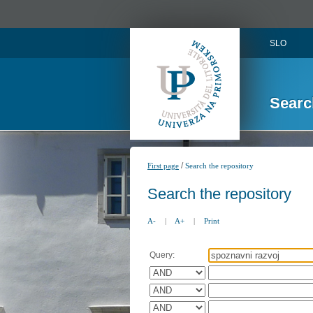
SLO
Searc
/
First page
Search the repository
Search the repository
A-
|
A+
|
Print
Query: