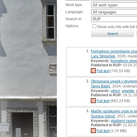
Work type:
Language:
Search in:
Options:
Show only hits with full t
1.
Formativno spremljanje zna
Lara Strgaršek
, 2026, maste
Keywords:
formativno spre
Published in RUP:
03.04.2
Full text
(745,53 KB)
2.
Obravnava ugank v drugem 
Tanja Babić
, 2024, undergr
Keywords:
otroci
,
uganke
,
Published in RUP:
18.11.2
Full text
(682,23 KB)
3.
Malčki raziskujejo zvok in g
Suzana Udovč
, 2021, unde
Keywords:
glasbeni razvoj
Published in RUP:
21.03.2
Full text
(1,76 MB)