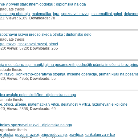
anje v prvem starostnem obdobju : diplomska naloga
graduate thesis
arostnega obdobja
,
matematika
,
igra
,
spoznavni razvoj
,
matematični pojmi
,
dejavnos
021;
Views:
6169;
Downloads:
78
spoznavni razvoj predšolskega otroka : diplomsko delo
graduate thesis
gra
,
razvoj
,
spoznavni razvoj
,
otroci
020;
Views:
5720;
Downloads:
265
nja med učenci s primanjkljaji na posameznih področjih učenja in učenci brez prima
aduate thesis
ni razvoj
,
konkretno-operativna stopnja
,
miselne operacije
,
primanjkljaji na posam
020;
Views:
4955;
Downloads:
55
rtcu uvajajo pojem količine : diplomska naloga
raduate thesis
oj
,
otroci
,
učenje
,
matematika v vrtcu
,
dejavnosti v vrtcu
,
razumevanje količine
020;
Views:
2858;
Downloads:
69
otrokov spoznavni razvoj : diplomska naloga
rgraduate thesis
j otroka
,
govorni razvoj
,
pripovedovanje
,
pravljice
,
kurikulum za vrtce