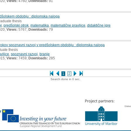
020;
Views:
4760;
Downloads:
91
edšolskem obdobju : diplomska naloga
raduate thesis
oj
,
predšolski otrok
,
matematika
,
matematične pravljice
,
didaktične igre
020;
Views:
5767;
Downloads:
79
trokov spoznavni razvoj v predšolskem obdobju : diplomska naloga
uate thesis
avljice
,
spoznavni razvoj
,
branje
015;
Views:
7459;
Downloads:
285
1
2
Search done in 0 sec.