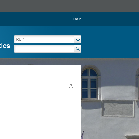
Login
tics