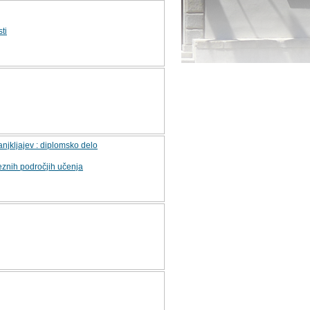
ti
njkljajev : diplomsko delo
eznih področjih učenja