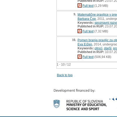
Published in RUP:
23.07.2
Full text
(1,29 MB)
9.
Matematične pravljice v pr
Barbara Čop
, 2011, underg
Keywords:
spoznavni razv
Published in RUP:
23.07.2
Full text
(7,32 MB)
10.
Pomen branja pravljic za o
Eva Eržen
, 2014, undergrad
Keywords:
otroci
,
starši
,
pr
Published in RUP:
10.07.2
Full text
(506,94 KB)
1 - 10 / 12
Back to top