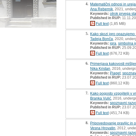
4.
Matematični odnosi in urej
Ana Rebernik
, 2021, under
Keywords:
otrok prvega st
Published in RUP:
11.11.2
Full text
(1,85 MB)
5.
Kako skozi igro opazujemo 
Tadeja Bonča
, 2020, under
Keywords:
igra
,
simbolna i
Published in RUP:
25.09.2
Full text
(676,72 KB)
6.
Primerjava kakovosti mišlje
Nika Kristan
, 2016, undergr
Keywords:
Piaget
,
spoznav
Published in RUP:
23.07.2
Full text
(860,12 KB)
7.
Kako pogosto vzgojitelji v v
Branka Vulić
, 2016, underg
Keywords:
spoznavni razv
Published in RUP:
23.07.2
Full text
(451,74 KB)
8.
Pripovedovanje pravljic in 
Vesna Hrovatin
, 2012, unde
Keywords:
spoznavni razvo