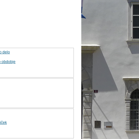
o delo
o obdobje
iček