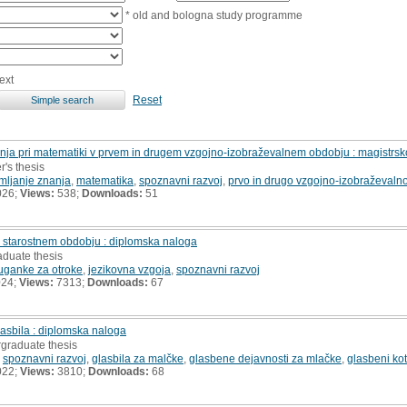
* old and bologna study programme
ext
Reset
nja pri matematiki v prvem in drugem vzgojno-izobraževalnem obdobju : magistrsk
r's thesis
mljanje znanja
,
matematika
,
spoznavni razvoj
,
prvo in drugo vzgojno-izobraževaln
026;
Views:
538;
Downloads:
51
starostnem obdobju : diplomska naloga
aduate thesis
uganke za otroke
,
jezikovna vzgoja
,
spoznavni razvoj
024;
Views:
7313;
Downloads:
67
lasbila : diplomska naloga
rgraduate thesis
,
spoznavni razvoj
,
glasbila za malčke
,
glasbene dejavnosti za mlačke
,
glasbeni kot
022;
Views:
3810;
Downloads:
68