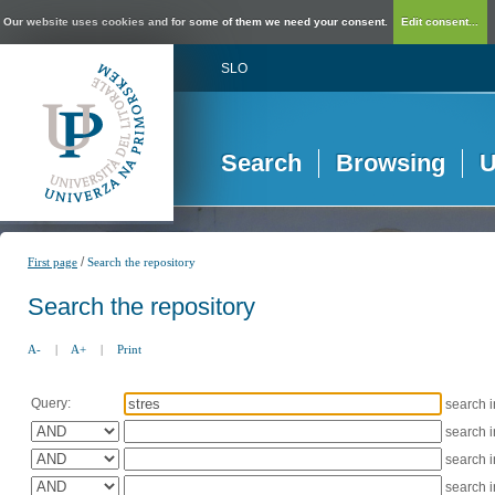
Our website uses cookies and for some of them we need your consent.
Edit consent...
SLO
Search
Browsing
U
/
First page
Search the repository
Search the repository
A-
|
A+
|
Print
Query:
search 
search 
search 
search 