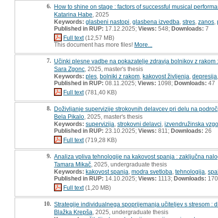
6.
How to shine on stage : factors of successful musical perform
Katarina Habe
, 2025
Keywords:
glasbeni nastopi
,
glasbena izvedba
,
stres
,
zanos
,
Published in RUP:
17.12.2025;
Views:
548;
Downloads:
7
Full text
(12,57 MB)
This document has more files!
More...
7.
Učinki plesne vadbe na pokazatelje zdravja bolnikov z rakom : 
Sara Zgonc
, 2025, master's thesis
Keywords:
ples
,
bolniki z rakom
,
kakovost življenja
,
depresija
Published in RUP:
08.11.2025;
Views:
1098;
Downloads:
47
Full text
(781,40 KB)
8.
Doživljanje supervizije strokovnih delavcev pri delu na podro
Bela Pikalo
, 2025, master's thesis
Keywords:
supervizija
,
strokovni delavci
,
izvendružinska vzgo
Published in RUP:
23.10.2025;
Views:
811;
Downloads:
26
Full text
(719,28 KB)
9.
Analiza vpliva tehnologije na kakovost spanja : zaključna nal
Tamara Mikač
, 2025, undergraduate thesis
Keywords:
kakovost spanja
,
modra svetloba
,
tehnologija
,
spa
Published in RUP:
14.10.2025;
Views:
1113;
Downloads:
170
Full text
(1,20 MB)
10.
Strategije individualnega spoprijemanja učiteljev s stresom : 
Blažka Krepša
, 2025, undergraduate thesis