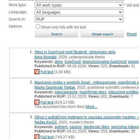
Work type:
* old an
Language:
Search in:
Options:
Show only hits with full text
Reset
1.
Stres in čuječnost med študenti : diplomsko delo
Neja Bogataj
, 2026, undergraduate thesis
Keywords:
stres
,
čuječnost
,
dispozicionalna čuječnost
,
spopri
Published in RUP:
08.06.2026;
Views:
325;
Downloads:
31
Full text
(1,04 MB)
2.
Mapiranje molka v srednjih šolah : mikroagresije, manjšinski s
Marko Gavriloski Tretjak
, 2025, published scientific conference
Keywords:
mikroagresije
,
manjšinski stres
,
inkluzivne politike
Published in RUP:
15.01.2026;
Views:
601;
Downloads:
7
Full text
(424,13 KB)
This document has more files!
More...
3.
Otroci z avtističnimi motnjami in uporaba zaslonskih medijev :
Nežka Krečič
, 2025, master's thesis
Keywords:
avtizem
,
zasloni
,
starševski stres
,
senzorna integra
Published in RUP:
09.01.2026;
Views:
553;
Downloads:
35
Full text
(749,27 KB)