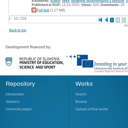
Keywords:
učitelji
,
stres
,
strategije spoprijemanja s stresom
,
s
Published in RUP:
14.10.2025;
Views:
826;
Downloads:
25
Full text
(1,17 MB)
1 - 10 / 229
1
2
3
Se
Back to top
Repository
Works
Introduction
Search
Statistics
Browse
University pages
Upload of final works