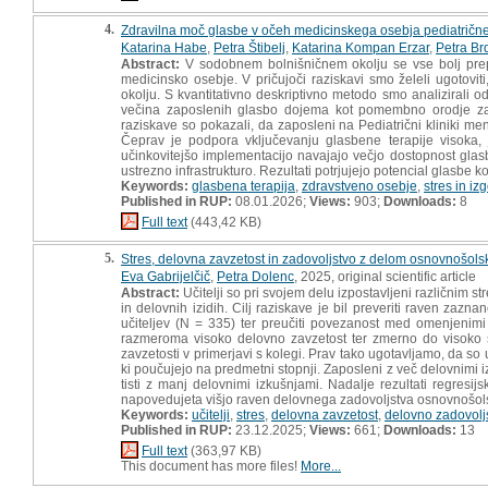
4.
Zdravilna moč glasbe v očeh medicinskega osebja pediatrične
Katarina Habe
,
Petra Štibelj
,
Katarina Kompan Erzar
,
Petra Br
Abstract:
V sodobnem bolnišničnem okolju se vse bolj prepo
medicinsko osebje. V pričujoči raziskavi smo želeli ugotovit
okolju. S kvantitativno deskriptivno metodo smo analizirali 
večina zaposlenih glasbo dojema kot pomembno orodje za zm
raziskave so pokazali, da zaposleni na Pediatrični kliniki men
Čeprav je podpora vključevanju glasbene terapije visoka,
učinkovitejšo implementacijo navajajo večjo dostopnost glas
ustrezno infrastrukturo. Rezultati potrjujejo potencial glasbe 
Keywords:
glasbena terapija
,
zdravstveno osebje
,
stres in iz
Published in RUP:
08.01.2026;
Views:
903;
Downloads:
8
Full text
(443,42 KB)
5.
Stres, delovna zavzetost in zadovoljstvo z delom osnovnošolsk
Eva Gabrijelčič
,
Petra Dolenc
, 2025, original scientific article
Abstract:
Učitelji so pri svojem delu izpostavljeni različnim s
in delovnih izidih. Cilj raziskave je bil preveriti raven zaz
učiteljev (N = 335) ter preučiti povezanost med omenjenimi 
razmeroma visoko delovno zavzetost ter zmerno do visoko st
zavzetosti v primerjavi s kolegi. Prav tako ugotavljamo, da so u
ki poučujejo na predmetni stopnji. Zaposleni z več delovnimi iz
tisti z manj delovnimi izkušnjami. Nadalje rezultati regresi
napovedujeta višjo raven delovnega zadovoljstva osnovnošolsk
Keywords:
učitelji
,
stres
,
delovna zavzetost
,
delovno zadovolj
Published in RUP:
23.12.2025;
Views:
661;
Downloads:
13
Full text
(363,97 KB)
This document has more files!
More...