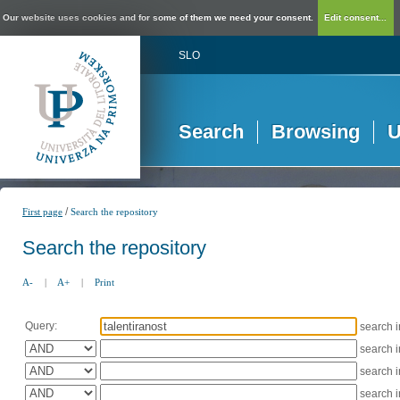
Our website uses cookies and for some of them we need your consent.
Edit consent...
SLO
Search
Browsing
U
/
First page
Search the repository
Search the repository
A-
|
A+
|
Print
Query:
search 
search 
search 
search 