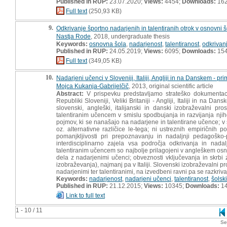
Published in RUP:
23.07.2020;
Views:
4454;
Downloads:
16
Full text
(250,93 KB)
9.
Odkrivanje športno nadarjenih in talentiranih otrok v osnovni š
Nastja Rode
, 2018, undergraduate thesis
Keywords:
osnovna šola
,
nadarjenost
,
talentiranost
,
odkrivan
Published in RUP:
24.05.2019;
Views:
6095;
Downloads:
15
Full text
(349,05 KB)
10.
Nadarjeni učenci v Sloveniji, Italiji, Angliji in na Danskem - 
Mojca Kukanja-Gabrijelčič
, 2013, original scientific article
Abstract:
V prispevku predstavljamo strateško dokumentaci
Republiki Sloveniji, Veliki Britaniji - Angliji, Italiji in na 
slovenski, angleški, italijanski in danski izobraževalni p
talentiranim učencem v smislu spodbujanja in razvijanja njiho
pojmov, ki se nanašajo na nadarjene in talentirane učence; 
oz. alternativne različice le-tega; ni ustreznih empiričnih 
pomanjkljivosti pri prepoznavanju in nadaljnji pedagoško-
interdisciplinarno zajela vsa področja odkrivanja in nada
talentiranim učencem so najbolje prilagojeni v angleškem osn
dela z nadarjenimi učenci; obveznosti vključevanja in skrbi 
izobraževanja), najmanj pa v Italiji. Slovenski izobraževalni 
nadarjenimi ter talentiranimi, na izvedbeni ravni pa se razkriv
Keywords:
nadarjenost
,
nadarjeni učenci
,
talentiranost
,
šolski
Published in RUP:
21.12.2015;
Views:
10345;
Downloads:
1
Link to full text
1 - 10 / 11
Se