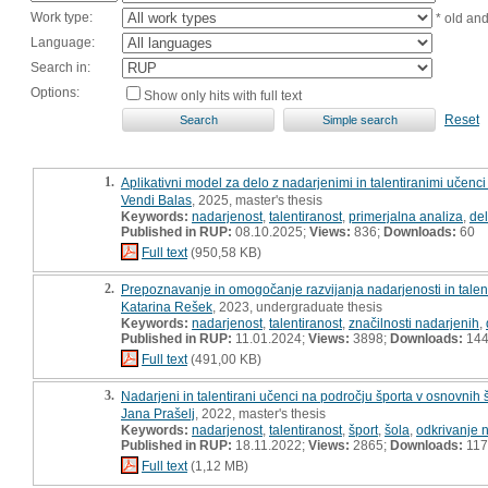
Work type:
* old an
Language:
Search in:
Options:
Show only hits with full text
Reset
1.
Aplikativni model za delo z nadarjenimi in talentiranimi učenci
Vendi Balas
, 2025, master's thesis
Keywords:
nadarjenost
,
talentiranost
,
primerjalna analiza
,
del
Published in RUP:
08.10.2025;
Views:
836;
Downloads:
60
Full text
(950,58 KB)
2.
Prepoznavanje in omogočanje razvijanja nadarjenosti in talent
Katarina Rešek
, 2023, undergraduate thesis
Keywords:
nadarjenost
,
talentiranost
,
značilnosti nadarjenih
,
Published in RUP:
11.01.2024;
Views:
3898;
Downloads:
14
Full text
(491,00 KB)
3.
Nadarjeni in talentirani učenci na področju športa v osnovnih š
Jana Prašelj
, 2022, master's thesis
Keywords:
nadarjenost
,
talentiranost
,
šport
,
šola
,
odkrivanje 
Published in RUP:
18.11.2022;
Views:
2865;
Downloads:
117
Full text
(1,12 MB)