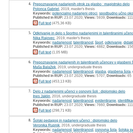
4.
Prepoznavanje nadarjenih otrok za glasbo : magistrsko delo
Polonca Gabriel
, 2019, master's thesis
Keywords:
potencialno nadarjeni otroci
,
spodbudno učno oko
Published in RUP:
23.07.2020;
Views:
5939;
Downloads:
111
Full text
(475,36 KB)
5.
Odkrivanje in delo s športno nadarjenimi in talentiranimi učen
Nika Rajovec
, 2019, master's thesis
Keywords:
nadarjenost
,
talentiranost
,
šport
,
odkrivanje
,
didakt
Published in RUP:
23.07.2020;
Views:
4882;
Downloads:
15
Full text
(1,05 MB)
6.
Prepoznavanje nadarjenih in talentiranih učencev v glasbeni š
Maša Balažek
, 2019, undergraduate thesis
Keywords:
nadarjenost
,
talentiranost
,
glasba
,
glasbena šola
,
Published in RUP:
23.07.2020;
Views:
5707;
Downloads:
65
Full text
(453,13 KB)
7.
Delo z nadarjenimi učenci v osnovni šoli : diplomsko delo
Ines Jaklin
, 2016, undergraduate thesis
Keywords:
nadarjenost
,
talentiranost
,
evidentiranje
,
identifika
Published in RUP:
23.07.2020;
Views:
7660;
Downloads:
111
Full text
(298,71 KB)
8.
Šolski pedagog in nadarjeni učenci : diplomsko delo
Veronika Rupnik
, 2016, undergraduate thesis
Keywords:
nadarjenost
,
talentiranost
,
osnovna šola
,
šolska s