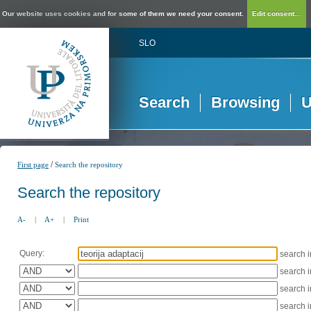
Our website uses cookies and for some of them we need your consent.
Edit consent...
SLO
Search
Browsing
U
/
First page
Search the repository
Search the repository
A-
|
A+
|
Print
Query:
search 
search 
search 
search 