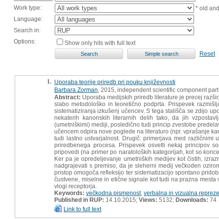
Work type:
* old an
Language:
Search in:
Options:
Show only hits with full text
Reset
1.
Uporaba teorije priredb pri pouku književnosti
Barbara Zorman
, 2015, independent scientific component par
Abstract:
Uporaba medijskih priredb literature je precej razšir
slabo metodološko in teoretično podprta. Prispevek razmišlja
sistematiziranja izkušenj učencev. S tega stališča se zdijo upo
nekaterih kanonskih literarnih delih tako, da jih vzpostav
(umetniškimi) mediji, posledično tudi princip zvestobe predelav
učencem odpira nove poglede na literaturo (npr. vprašanje kan
tudi lastno ustvarjalnost. Drugič: primerjava med različnimi
priredbenega procesa. Prispevek osvetli nekaj principov 
pripovedi (na primer po naratoloških kategorijah, kot so konc
Ker pa je opredeljevanje umetniških medijev kot čistih, izra
nadgrajevati s premiso, da je sleherni medij večkoden ozirom
pristop omogoča refleksijo ter sistematizacijo spontano pridob
čustvene, miselne in etične signale kot tudi na prazna mesta v
vlogi receptorja.
Keywords:
večkodna pismenost
,
verbalna in vizualna repreze
Published in RUP:
14.10.2015;
Views:
5132;
Downloads:
74
Link to full text