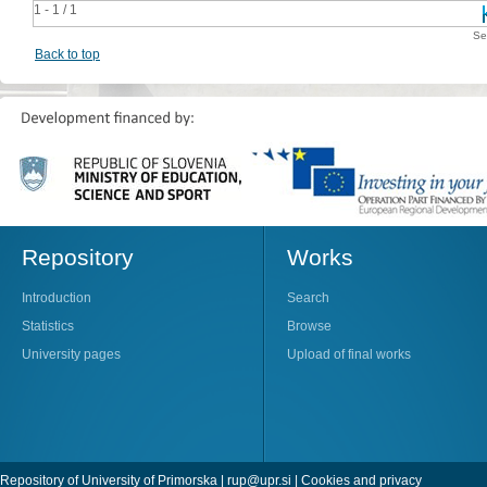
1 - 1 / 1
Se
Back to top
Repository
Works
Introduction
Search
Statistics
Browse
University pages
Upload of final works
Repository of University of Primorska |
rup@upr.si
|
Cookies and privacy