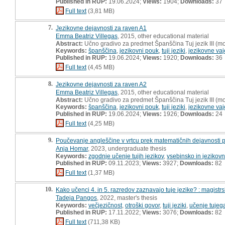
Published in RUP:
19.06.2024;
Views:
1904;
Downloads:
37
Full text
(3,81 MB)
7.
Jezikovne dejavnosti za raven A1
Emma Beatriz Villegas
, 2015, other educational material
Abstract:
Učno gradivo za predmet Španščina Tuj jezik III (mo
Keywords:
španščina
,
jezikovni pouk
,
tuji jeziki
,
jezikovne vaj
Published in RUP:
19.06.2024;
Views:
1920;
Downloads:
36
Full text
(4,45 MB)
8.
Jezikovne dejavnosti za raven A2
Emma Beatriz Villegas
, 2015, other educational material
Abstract:
Učno gradivo za predmet Španščina Tuj jezik III (mo
Keywords:
španščina
,
jezikovni pouk
,
tuji jeziki
,
jezikovne vaj
Published in RUP:
19.06.2024;
Views:
1926;
Downloads:
24
Full text
(4,25 MB)
9.
Poučevanje angleščine v vrtcu prek matematičnih dejavnosti p
Anja Homar
, 2023, undergraduate thesis
Keywords:
zgodnje učenje tujih jezikov
,
vsebinsko in jezikovn
Published in RUP:
09.11.2023;
Views:
3927;
Downloads:
82
Full text
(1,37 MB)
10.
Kako učenci 4. in 5. razredov zaznavajo tuje jezike? : magistr
Tadeja Pangos
, 2022, master's thesis
Keywords:
večjezičnost
,
otroški govor
,
tuji jeziki
,
učenje tujega
Published in RUP:
17.11.2022;
Views:
3076;
Downloads:
82
Full text
(711,38 KB)