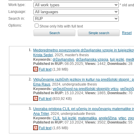
Work type:
* old an
Language:
Search in:
Options:
Show only hits with full text
Reset
1.
Medpredmetno povezovanje državljanske vzgoje in tujejeziko
Krista Sedej
, 2025, master's thesis
Keywords:
državljanstvo
,
državljanska vzgoja
,
tuji jeziki
,
medk
Published in RUP:
08.05.2025;
Views:
1442;
Downloads:
28
Full text
(1,38 MB)
2.
Vključevanje različnih jezikov in kultur na predšolski stopnji : 
Ema Raus
, 2024, undergraduate thesis
Keywords:
večjezičnost na predšolski stopnji/v vrtcu
,
večjezičn
Published in RUP:
15.10.2024;
Views:
1865;
Downloads:
70
Full text
(833,92 KB)
3.
Uporaba pristopa CLIL pri učenju in poučevanju matematike in
Ana Triler
, 2024, undergraduate thesis
Keywords:
CLIL
,
tuji jeziki
,
matematika
,
angleščina
,
vrtec
,
zgo
Published in RUP:
07.10.2024;
Views:
3502;
Downloads:
55
Full text
(1,65 MB)