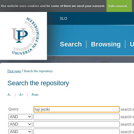
Our website uses cookies and for some of them we need your consent.
Edit consent...
SLO
Search
Browsing
U
/
First page
Search the repository
Search the repository
A-
|
A+
|
Print
Query:
search 
search 
search 
search 