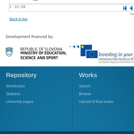
1 - 10 / 39
Se
Back to top
Repository
Works
Introduction
Search
Statistics
Browse
University pages
Upload of final works