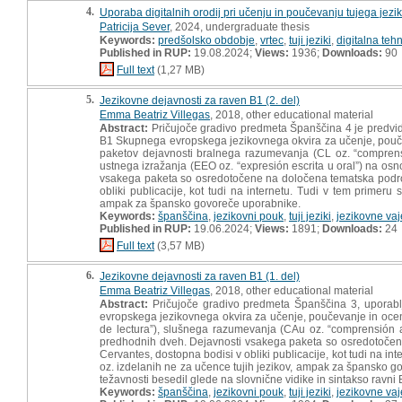
4.
Uporaba digitalnih orodij pri učenju in poučevanju tujega jezi
Patricija Sever
, 2024, undergraduate thesis
Keywords:
predšolsko obdobje
,
vrtec
,
tuji jeziki
,
digitalna teh
Published in RUP:
19.08.2024;
Views:
1936;
Downloads:
90
Full text
(1,27 MB)
5.
Jezikovne dejavnosti za raven B1 (2. del)
Emma Beatriz Villegas
, 2018, other educational material
Abstract:
Pričujoče gradivo predmeta Španščina 4 je predvi
B1 Skupnega evropskega jezikovnega okvira za učenje, poučevan
paketov dejavnosti bralnega razumevanja (CL oz. “comprens
ustnega izražanja (EEO oz. “expresión escrita u oral”) na osno
vsakega paketa so osredotočene na določena tematska področi
obliki publicacije, kot tudi na internetu. Tudi v tem primeru 
ampak za špansko govoreče uporabnike.
Keywords:
španščina
,
jezikovni pouk
,
tuji jeziki
,
jezikovne vaj
Published in RUP:
19.06.2024;
Views:
1891;
Downloads:
24
Full text
(3,57 MB)
6.
Jezikovne dejavnosti za raven B1 (1. del)
Emma Beatriz Villegas
, 2018, other educational material
Abstract:
Pričujoče gradivo predmeta Španščina 3, uporab
evropskega jezikovnega okvira za učenje, poučevanje in ocen
de lectura”), slušnega razumevanja (CAu oz. “comprensión au
predhodnih dveh. Dejavnosti vsakega paketa so osredotočene 
Cervantes, dostopna bodisi v obliki publicacije, kot tudi na int
oz. izdelanih ne za učence tujih jezikov, ampak za špansko gov
težavnosti besedil glede na slovnične vidike in sintakso ravni
Keywords:
španščina
,
jezikovni pouk
,
tuji jeziki
,
jezikovne vaj