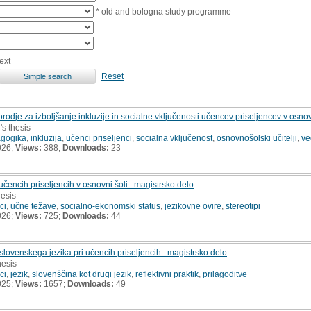
* old and bologna study programme
ext
Reset
odje za izboljšanje inkluzije in socialne vključenosti učencev priseljencev v osnov
's thesis
agogika
,
inkluzija
,
učenci priseljenci
,
socialna vključenost
,
osnovnošolski učitelji
,
ve
026;
Views:
388;
Downloads:
23
čencih priseljencih v osnovni šoli : magistrsko delo
hesis
ci
,
učne težave
,
socialno-ekonomski status
,
jezikovne ovire
,
stereotipi
026;
Views:
725;
Downloads:
44
slovenskega jezika pri učencih priseljencih : magistrsko delo
hesis
ci
,
jezik
,
slovenščina kot drugi jezik
,
reflektivni praktik
,
prilagoditve
025;
Views:
1657;
Downloads:
49