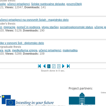
duate thesis
silje
,
učenci priseljenci
,
šolske svetovalne delavke
,
povzročitelji
021;
Views:
12047;
Downloads:
141
enci priseljenci na osnovnih šolah : magistrsko delo
ster's thesis
ci
,
migracije
,
pomoč in podpora
,
vloga staršev
,
socialnoekonomski status
,
učenje j
020;
Views:
5129;
Downloads:
190
ike v osnovni šoli : diplomsko delo
rgraduate thesis
ura
,
jezik
,
medkulturna vzgoja
,
učenci priseljenci
,
matematika
020;
Views:
5289;
Downloads:
109
1
2
3
Search done in 0 sec.