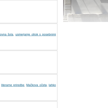
ovna šola
,
usmerjanje otrok s posebnimi
,
literarne priredbe
,
Mačkova očeta
,
lahko