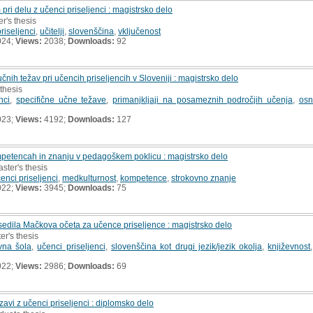
ri delu z učenci priseljenci : magistrsko delo
r's thesis
riseljenci
,
učitelji
,
slovenščina
,
vključenost
024;
Views:
2038;
Downloads:
92
nih težav pri učencih priseljencih v Sloveniji : magistrsko delo
 thesis
nci
,
specifične učne težave
,
primanjkljaji na posameznih področjih učenja
,
osn
023;
Views:
4192;
Downloads:
127
mpetencah in znanju v pedagoškem poklicu : magistrsko delo
aster's thesis
enci priseljenci
,
medkulturnost
,
kompetence
,
strokovno znanje
022;
Views:
3945;
Downloads:
75
sedila Mačkova očeta za učence priseljence : magistrsko delo
er's thesis
vna šola
,
učenci priseljenci
,
slovenščina kot drugi jezik/jezik okolja
,
književnost
022;
Views:
2986;
Downloads:
69
avi z učenci priseljenci : diplomsko delo