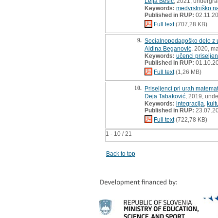
Lejla Bešić
, 2021, undergra
Keywords:
medvrstniško na
Published in RUP:
02.11.2
Full text
(707,28 KB)
9.
Socialnopedagoško delo z uč
Aldina Beganović
, 2020, ma
Keywords:
učenci priseljen
Published in RUP:
01.10.2
Full text
(1,26 MB)
10.
Priseljenci pri urah matemat
Deja Tabaković
, 2019, unde
Keywords:
integracija
,
kult
Published in RUP:
23.07.2
Full text
(722,78 KB)
1 - 10 / 21
Back to top