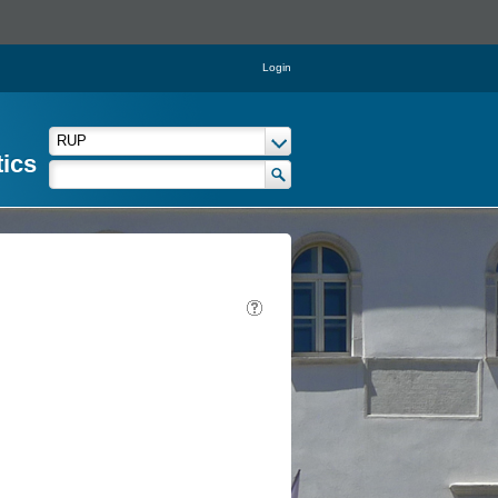
Login
tics