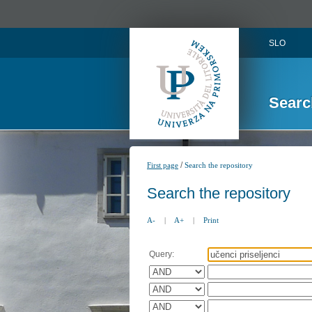
SLO
Searc
/
First page
Search the repository
Search the repository
A-
|
A+
|
Print
Query: