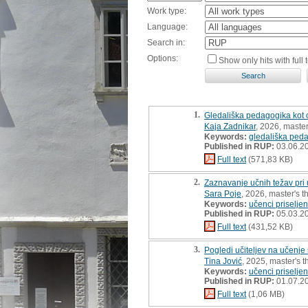
Work type:
Language:
Search in:
Options:
Show only hits with full t
1.
Gledališka pedagogika kot or
Kaja Zadnikar
, 2026, master
Keywords:
gledališka ped
Published in RUP:
03.06.2
Full text
(571,83 KB)
2.
Zaznavanje učnih težav pri u
Sara Poje
, 2026, master's t
Keywords:
učenci priseljen
Published in RUP:
05.03.2
Full text
(431,52 KB)
3.
Pogledi učiteljev na učenje 
Tina Jović
, 2025, master's t
Keywords:
učenci priseljen
Published in RUP:
01.07.2
Full text
(1,06 MB)