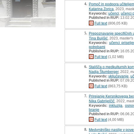
4.
Pomoč in podpora učiteljem p
Katarina Zorica
, 2023, maste
Keywords:
učenci
,
učenci p
Published in RUP:
13.02.2
Full text
(806,05 KB)
5.
Prepoznavanje specifičnih uč
Tina Bujišić
, 2023, master's
Keywords:
učenci priselje
potrebami
Published in RUP:
16.05.2
Full text
(1,02 MB)
6.
Stališča o medkulturnih ko
Nadja Štumberger
, 2022, m
Keywords:
vključevanje
,
uč
Published in RUP:
07.09.2
Full text
(863,75 KB)
7.
Prirejanje Kersnikovega be
Nika Gabrijelčič
, 2022, mast
Keywords:
inkluzija
,
osno
branje
Published in RUP:
06.06.2
Full text
(4,00 MB)
8.
Medvrstniško nasilje v povez