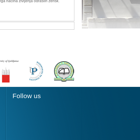
ga načina življenja odraslih žensk.
Follow us