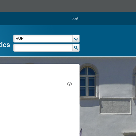
Login
tics