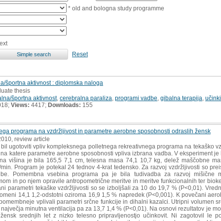
* old and bologna study programme
ext
Reset
na/športna aktivnost : diplomska naloga
uate thesis
alna/športna aktivnost
,
cerebralna paraliza
,
programi vadbe
,
gibalna terapija
,
učink
018;
Views:
4417;
Downloads:
155
a programa na vzdržljivost in parametre aerobne sposobnosti odraslih žensk
2010, review article
bil ugotoviti vpliv kompleksnega polletnega rekreativnega programa na tekaško vzdr
ti, na katere parametre aerobne sposobnosti vpliva izbrana vadba. V eksperiment je 
esna višina je bila 165,5 7,1 cm, telesna masa 74,1 10,7 kg, delež maščobne m
min. Program je potekal 24 tednov 4-krat tedensko. Za razvoj vzdržljivosti so pre
be. Pomembna vsebina programa pa je bila tudivadba za razvoj mišične moč
 in po njem opravile antropometrične meritve in meritve funkcionalnih ter biok
rani parametri tekaške vzdržljivosti so se izboljšali za 10 do 19,7 % (P<0,01). V
pomeni 14,1 1,2-odstotni oziroma 16,9 1,5 % napredek (P<0,001). K povečani ae
membneje vplivali parametri srčne funkcije in dihalni kazalci. Utripni volumen sr
, največja minutna ventilacija pa za 13,7 1,4 % (P<0,01). Na osnovi rezultatov je mo
ensk srednjih let z nizko telesno pripravljenostjo učinkovit. Ni zagotovil le 