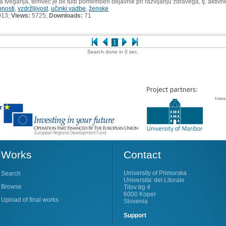
veganja, temveč je bil tudi pomemben dejavnik pri razvijanju zdravega, tj. aktivne
nosti
,
vzdržljivost
,
učinki vadbe
,
ženske
013;
Views:
5725;
Downloads:
71
1
Search done in 0 sec.
Works
Contact
University of Primorska
Search
Universita' del Litorale
Browse
Titov trg 4
6000 Koper
Upload of final works
Slovenia
Support