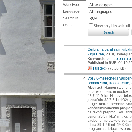
Work type:
Language:
Search in:
Options:
Show only hits with full t
1.
Cerbralna paraliza in gibal
katja Uran
, 2018, undergrad
Keywords:
prilagojena gib
Published in RUP:
04.10.2
Full text
(773,06 KB)
2.
Vpliv 6-mesečnega vadbeneg
Branko Škof
,
Radoje Milić
, 
Abstract:
Namen študije je 
pripravljenostjo in ugotovi
48,7 11,9 let. Njihova tel
jeznašala 33,7 6,1 mlO2/kg/
druge oblike aerobne vad
končanimvadbenim programom
na tekoči preprogi. Vsi izb
oziroma5,5 ml/kg/min, kar 
vadbenem protokolu so najpo
ml na 89,4 7,6 ml; (P<0,05)
program za izbran vzorec ž