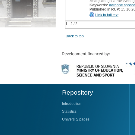
zmanjšanega zdravstvenega t
Keywords:
aerobne sposob
Published in RUP:
15.10.2
Link to full text
1 - 2 / 2
Back to top
Repository
Introduction
Statistics
University pages