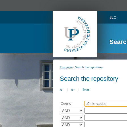
SLO
Searc
/
First page
Search the repository
Search the repository
A-
|
A+
|
Print
Query: