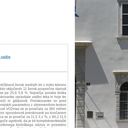
i vadbe
žljivost žensk srednjih let z nizko telesno
bilo vključenih 11 žensk povprečne starosti
ase pa 25,6 5,6 %. Največja poraba kisika
iskovanke opravljale vadbo teka in hoje ter
i in gibljivosti. Preiskovanke so pred
emijskih parametrov z obremenilnim testom
rednost VO2max se je povečala za 360 ml/min
robni sposobnosti preiskovank po končanem
ca se je povečal za 11,5 3,1 %; z 80,2 11,5
goče ugotoviti, da je bil kompleksentekaški
pozitivnega biološkega odziva in posredno