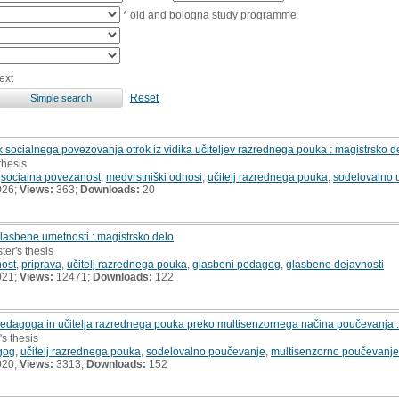
* old and bologna study programme
ext
Reset
 socialnega povezovanja otrok iz vidika učiteljev razrednega pouka : magistrsko d
thesis
,
socialna povezanost
,
medvrstniški odnosi
,
učitelj razrednega pouka
,
sodelovalno 
026;
Views:
363;
Downloads:
20
glasbene umetnosti : magistrsko delo
ter's thesis
ost
,
priprava
,
učitelj razrednega pouka
,
glasbeni pedagog
,
glasbene dejavnosti
021;
Views:
12471;
Downloads:
122
edagoga in učitelja razrednega pouka preko multisenzornega načina poučevanja :
's thesis
gog
,
učitelj razrednega pouka
,
sodelovalno poučevanje
,
multisenzorno poučevanje
020;
Views:
3313;
Downloads:
152