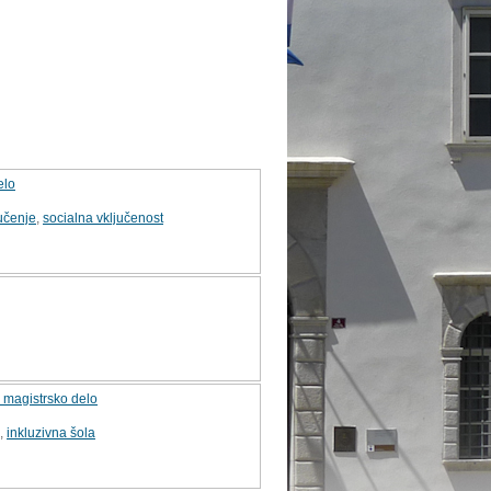
elo
učenje
,
socialna vključenost
 magistrsko delo
,
inkluzivna šola