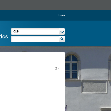
Login
tics