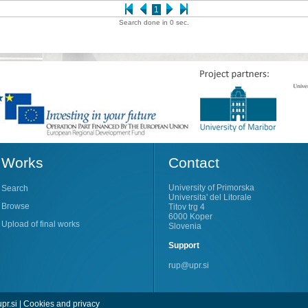
1
Search done in 0 sec.
Works
Contact
University of Primorska
Search
Universita' del Litorale
Browse
Titov trg 4
6000 Koper
Upload of final works
Slovenia
Support
rup@upr.si
pr.si
|
Cookies and privacy