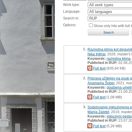
Work type:
Language:
Search in:
Options:
Show only hits with full t
1.
Razredna klima kot dejavnik
Nika Intihar
, 2026, master's 
Keywords:
razredna klima
Published in RUP:
02.06.2
Full text
(835,64 KB)
2.
Priprava učiteljev na pouk 
Anamarija Šober
, 2021, mas
Keywords:
glasbena umetn
Published in RUP:
21.09.2
Full text
(1,08 MB)
3.
Sodelovanje inkluzivnega p
Marija Zaletel
, 2019, master
Keywords:
inkluzivni peda
Published in RUP:
23.07.2
Full text
(5,26 MB)