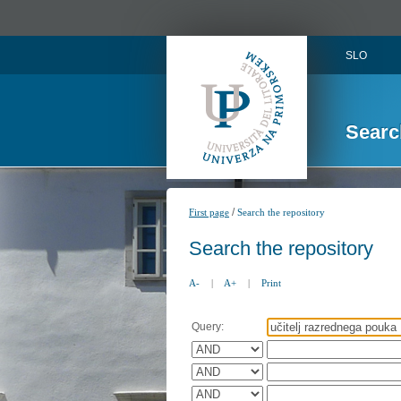
SLO
Searc
/
First page
Search the repository
Search the repository
A-
|
A+
|
Print
Query: