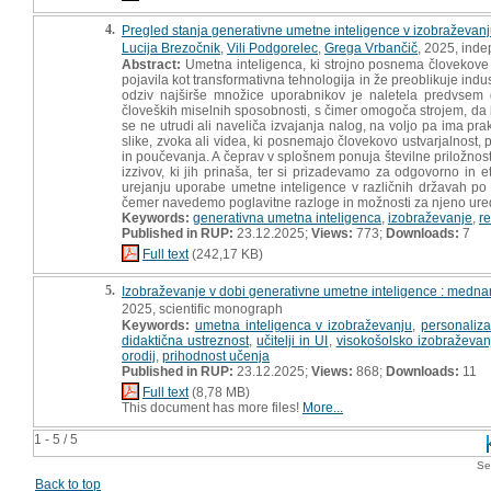
4.
Pregled stanja generativne umetne inteligence v izobraževanj
Lucija Brezočnik
,
Vili Podgorelec
,
Grega Vrbančič
, 2025, inde
Abstract:
Umetna inteligenca, ki strojno posnema človekove k
pojavila kot transformativna tehnologija in že preoblikuje ind
odziv najširše množice uporabnikov je naletela predvsem g
človeških miselnih sposobnosti, s čimer omogoča strojem, da iz
se ne utrudi ali naveliča izvajanja nalog, na voljo pa ima pr
slike, zvoka ali videa, ki posnemajo človekovo ustvarjalnost
in poučevanja. A čeprav v splošnem ponuja številne priložnost
izzivov, ki jih prinaša, ter si prizadevamo za odgovorno in 
urejanju uporabe umetne inteligence v različnih državah po
čemer navedemo poglavitne razloge in možnosti za njeno uredi
Keywords:
generativna umetna inteligenca
,
izobraževanje
,
re
Published in RUP:
23.12.2025;
Views:
773;
Downloads:
7
Full text
(242,17 KB)
5.
Izobraževanje v dobi generativne umetne inteligence : medna
2025, scientific monograph
Keywords:
umetna inteligenca v izobraževanju
,
personaliza
didaktična ustreznost
,
učitelji in UI
,
visokošolsko izobraževan
orodij
,
prihodnost učenja
Published in RUP:
23.12.2025;
Views:
868;
Downloads:
11
Full text
(8,78 MB)
This document has more files!
More...
1 - 5 / 5
Se
Back to top