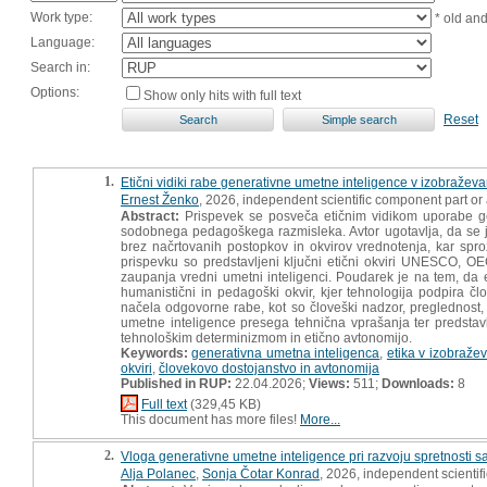
Work type:
* old an
Language:
Search in:
Options:
Show only hits with full text
Reset
1.
Etični vidiki rabe generativne umetne inteligence v izobraževa
Ernest Ženko
, 2026, independent scientific component part o
Abstract:
Prispevek se posveča etičnim vidikom uporabe ge
sodobnega pedagoškega razmisleka. Avtor ugotavlja, da se je
brez načrtovanih postopkov in okvirov vrednotenja, kar sproža
prispevku so predstavljeni ključni etični okviri UNESCO, OE
zaupanja vredni umetni inteligenci. Poudarek je na tem, da
humanistični in pedagoški okvir, kjer tehnologija podpira čl
načela odgovorne rabe, kot so človeški nadzor, preglednost, o
umetne inteligence presega tehnična vprašanja ter predstavl
tehnološkim determinizmom in etično avtonomijo.
Keywords:
generativna umetna inteligenca
,
etika v izobraže
okviri
,
človekovo dostojanstvo in avtonomija
Published in RUP:
22.04.2026;
Views:
511;
Downloads:
8
Full text
(329,45 KB)
This document has more files!
More...
2.
Vloga generativne umetne inteligence pri razvoju spretnosti 
Alja Polanec
,
Sonja Čotar Konrad
, 2026, independent scienti