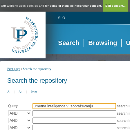
Our website uses cookies and for some of them we need your consent.
Edit consent...
SLO
Search
Browsing
U
/
First page
Search the repository
Search the repository
A-
|
A+
|
Print
Query:
search 
search 
search 
search 