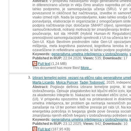
Abstract:
V prispevku naslavljamo vlogo generativne umetne 
in diferencirano učenje in vklju čimo analizo napredka pri u
lahko podpremo, je samoregulacija učenja (SRU). V pri
povezanost in cikličnost faz načrtovanja, izvedbe in samore
vsako izmed njih. Nada lje izpostavljamo, kako lahko orodja 
ponavljanja, elaboracije in organizacije z omogočanjem sinte
podpira načrtovanje (npr. določanje SMART ciljev), spremljanj
samoučinkovitosti, notranji motivaciji ter zmanjševanju testn
poučevanje, kot sta HHAIR (Hybrid Human-AI Regulation) i
prenosljivost samoregulacijskih spretnosti z UI na učenca ter 
Gen-UI. Kljub številnim prednostim rabe Gen-UI opozarjam
mišljenja, meta kognitivna pasivnost, kognitivna lenoba in
ozaveščene in reflektirane uporabe, ki lahko podpre pogloblj
Keywords:
generativna umetna inteligenca v izobraževanju
,
Published in RUP:
22.04.2026;
Views:
535;
Downloads:
17
Full text
(1,24 MB)
This document has more files!
More...
3.
Izbrani temeljni pojmi, vezani na etično rabo generativne ume
Marta Licardo
,
Mojca Puncer
,
Tadej Todorović
, 2025, independ
Abstract:
Poglavje definira izbrane temeljne pojme, ki s
izobraževanju. Opisuje plagiatorstvo kot ključni etični izziv, 
za akademsko integrite to. Nakazani so nekateri etični izzivi,
(UI). V prispevku opozorimo tudi na pristranskost in diskrimi
umetna inteligenca, ter problem ge neriranja neresničnih po
zanašanje na UI ter pomen kritične presoje pri rabi UI. Na k
energetska potrošnja in tveganja glede pove čevanja social
zmanjšanju njenih etičnih tveganj v izobraževanju potreben cel
Keywords:
generativna umetna inteligenca v izobraževanju
,
Published in RUP:
23.12.2025;
Views:
942;
Downloads:
10
Full text
(187,95 KB)