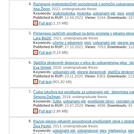
4.
Razvijanje grafomotoričnih sposobnosti s pomočjo ustvarjaln
Ana Žigon
, 2022, undergraduate thesis
Keywords:
grafomotorika
,
motorika
,
ustvarjalni gib
,
ples
,
predš
Published in RUP:
12.04.2022;
Views:
5244;
Downloads:
10
Full text
(1,15 MB)
5.
Primerjava različnih spodbud na temo prometa v gibalno-ples
Lara Blažič
, 2021, undergraduate thesis
Keywords:
učenje z gibanjem
,
ples
,
ustvarjalni gib
,
plesne s
Published in RUP:
27.10.2021;
Views:
7053;
Downloads:
11
Full text
(5,14 MB)
6.
Stališča strokovnih delavcev v vrtcu do ustvarjalnega giba : 
Eva Grmek
, 2020, undergraduate thesis
Keywords:
ustvarjalni gib
,
plesne dejavnosti
,
stališča strokov
Published in RUP:
23.11.2020;
Views:
6363;
Downloads:
12
Full text
(901,92 KB)
7.
Čutna izkušnja kot spodbuda za ustvarjalni gib : diplomska na
Simona Dežman
, 2016, undergraduate thesis
Keywords:
čutila
,
ustvarjalni gib
,
predšolski otroci
,
celosten ra
Published in RUP:
23.07.2020;
Views:
4896;
Downloads:
65
Full text
(2,86 MB)
8.
Razvoj plesno-gibalnih sposobnosti predšolskih otrok v obdob
Živa Pavlin
, 2013, undergraduate thesis
Keywords:
ustvarjalni gib
,
ustvarjalnost
,
ples
,
inteligenca
,
ple