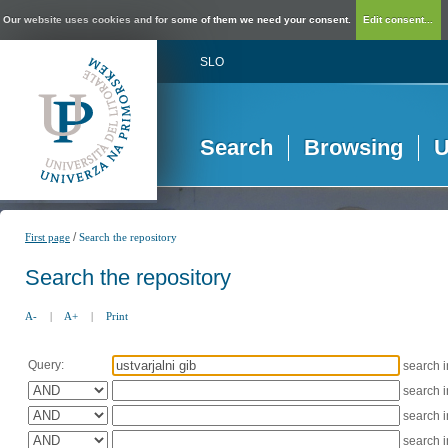
Our website uses cookies and for some of them we need your consent.
Edit consent...
SLO
Search
Browsing
U
/
First page
Search the repository
Search the repository
A-
|
A+
|
Print
Query:
search 
search 
search 
search 