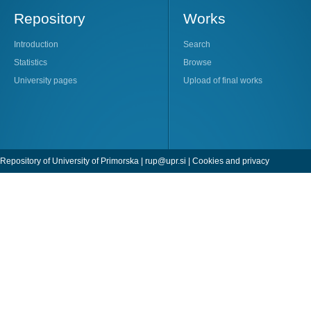
Repository
Works
Introduction
Search
Statistics
Browse
University pages
Upload of final works
Repository of University of Primorska |
rup@upr.si
|
Cookies and privacy