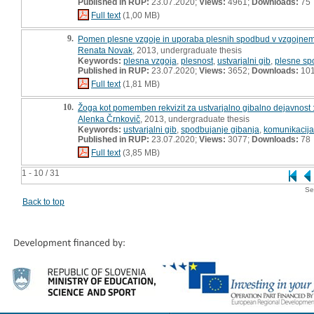
Published in RUP:
23.07.2020;
Views:
4961;
Downloads:
75
Full text
(1,00 MB)
9.
Pomen plesne vzgoje in uporaba plesnih spodbud v vzgojnem
Renata Novak
, 2013, undergraduate thesis
Keywords:
plesna vzgoja
,
plesnost
,
ustvarjalni gib
,
plesne s
Published in RUP:
23.07.2020;
Views:
3652;
Downloads:
10
Full text
(1,81 MB)
10.
Žoga kot pomemben rekvizit za ustvarjalno gibalno dejavnost 
Alenka Črnkovič
, 2013, undergraduate thesis
Keywords:
ustvarjalni gib
,
spodbujanje gibanja
,
komunikacija
Published in RUP:
23.07.2020;
Views:
3077;
Downloads:
78
Full text
(3,85 MB)
1 - 10 / 31
Se
Back to top