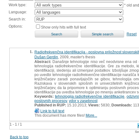
Work type:
* old an
Language:
Search in:
Options:
Show only hits with full text
Reset
1.
Radiofrekvenčna identifikacija - poslovna priložnost slovenskih
Dušan Gerdin
, 2009, master's thesis
Abstract:
Današnje tehnologije niso več neodvisne ena od dr
tehnologija radiofrekvenčne identifikacije. Gre za metodo,
identifikaciji, sledenju ali izmenjavi podatkov. Izboljšuje zmo
po uvedbi tehnologije radiofrekvenčne identifikacije narašča t
knjižničarjev zaradi ponavljajočih se gibov, tehnologija 
Raziskava v slovenskih splošnih in univerzitetnih knjižni
knjižničarjev, da ta pripomore k optimiranju poslovnih proce
identifikacije pa uvedba tehnologije po mnenju anketirancev
Keywords:
tehnologija radiofrekvenčne identifikacije
,
odzivn
poslovnih procesov
,
vdor v zasebnost
Published in RUP:
15.10.2013;
Views:
5830;
Downloads:
11
Link to full text
This document has more files!
More...
1 - 1 / 1
Se
Back to top