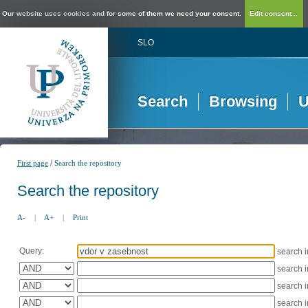
Our website uses cookies and for some of them we need your consent.
Edit consent...
SLO
Search
Browsing
U
/
First page
Search the repository
Search the repository
A-
|
A+
|
Print
Query:
search 
search 
search 
search 