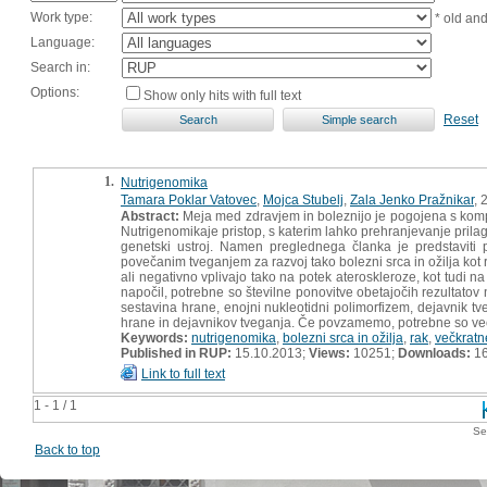
Work type:
* old an
Language:
Search in:
Options:
Show only hits with full text
Reset
1.
Nutrigenomika
Tamara Poklar Vatovec
,
Mojca Stubelj
,
Zala Jenko Pražnikar
, 
Abstract:
Meja med zdravjem in boleznijo je pogojena s kompl
Nutrigenomikaje pristop, s katerim lahko prehranjevanje pr
genetski ustroj. Namen preglednega članka je predstaviti
povečanim tveganjem za razvoj tako bolezni srca in ožilja kot 
ali negativno vplivajo tako na potek ateroskleroze, kot tudi 
napočil, potrebne so številne ponovitve obetajočih rezultato
sestavina hrane, enojni nukleotidni polimorfizem, dejavnik tv
hrane in dejavnikov tveganja. Če povzamemo, potrebne so večj
Keywords:
nutrigenomika
,
bolezni srca in ožilja
,
rak
,
večkratn
Published in RUP:
15.10.2013;
Views:
10251;
Downloads:
1
Link to full text
1 - 1 / 1
Se
Back to top