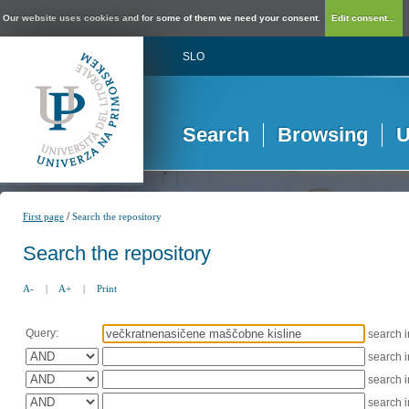
Our website uses cookies and for some of them we need your consent.
Edit consent...
SLO
Search
Browsing
U
/
First page
Search the repository
Search the repository
A-
|
A+
|
Print
Query:
search 
search 
search 
search 