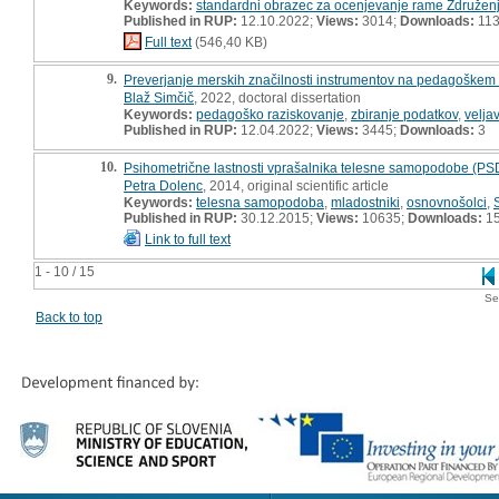
Keywords:
standardni obrazec za ocenjevanje rame Združenj
Published in RUP:
12.10.2022;
Views:
3014;
Downloads:
11
Full text
(546,40 KB)
9.
Preverjanje merskih značilnosti instrumentov na pedagoškem p
Blaž Simčič
, 2022, doctoral dissertation
Keywords:
pedagoško raziskovanje
,
zbiranje podatkov
,
velja
Published in RUP:
12.04.2022;
Views:
3445;
Downloads:
3
10.
Psihometrične lastnosti vprašalnika telesne samopodobe (PS
Petra Dolenc
, 2014, original scientific article
Keywords:
telesna samopodoba
,
mladostniki
,
osnovnošolci
,
Published in RUP:
30.12.2015;
Views:
10635;
Downloads:
1
Link to full text
1 - 10 / 15
Se
Back to top