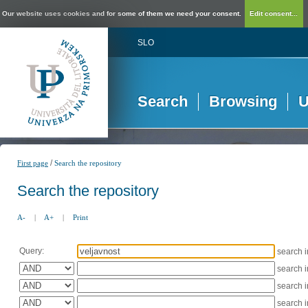
Our website uses cookies and for some of them we need your consent.
Edit consent...
SLO
Search
Browsing
U
/
First page
Search the repository
Search the repository
A-
|
A+
|
Print
Query:
search 
search 
search 
search 