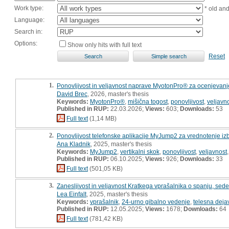
Work type:
* old an
Language:
Search in:
Options:
Show only hits with full text
Reset
1.
Ponovljivost in veljavnost naprave MyotonPro® za ocenjevanje
David Brec
, 2026, master's thesis
Keywords:
MyotonPro®
,
mišična togost
,
ponovljivost
,
veljavn
Published in RUP:
22.03.2026;
Views:
603;
Downloads:
53
Full text
(1,14 MB)
2.
Ponovljivost telefonske aplikacije MyJump2 za vrednotenje iz
Ana Kladnik
, 2025, master's thesis
Keywords:
MyJump2
,
vertikalni skok
,
ponovljivost
,
veljavnost
Published in RUP:
06.10.2025;
Views:
926;
Downloads:
33
Full text
(501,05 KB)
3.
Zanesljivost in veljavnost Kratkega vprašalnika o spanju, sede
Lea Einfalt
, 2025, master's thesis
Keywords:
vprašalnik
,
24-urno gibalno vedenje
,
telesna deja
Published in RUP:
12.05.2025;
Views:
1678;
Downloads:
64
Full text
(781,42 KB)