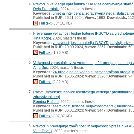
4.
Prevod in validacija vprašalnika SHAIP za ocenjevanje stališč 
Deja Praprotnik
, 2024, master's thesis
Keywords:
umetna inteligenca
,
zdravstvena nega
,
stališča
,
ve
Published in RUP:
26.11.2024;
Views:
1993;
Downloads:
112
Full text
(834,81 KB)
5.
Preverjanje veljavnosti testne baterije INSCYD za vrednotenje 
Tina Kogoj
, 2024, master's thesis
Keywords:
veljavnost
,
testna baterija INSCYD
,
najvišji privze
Published in RUP:
20.09.2024;
Views:
2357;
Downloads:
50
Full text
(1,70 MB)
6.
Veljavnost vprašalnikov za vrednotenje 24-urnega gibalnega 
Anja Šuc
, 2024, master's thesis
Keywords:
24-urno gibalno vedenje
,
samoporočana orodja
,
k
Published in RUP:
16.05.2024;
Views:
2320;
Downloads:
94
Full text
(2,82 MB)
7.
Razvoj slovenske lestvice asertivnega vedenja : preliminarno pr
zdravstveni negi
Romina Ražem
, 2022, master's thesis
Keywords:
asertivnost
,
lestvica
,
veljavnost meritev
,
medicinsk
Published in RUP:
06.01.2023;
Views:
3447;
Downloads:
18
Full text
(807,37 KB)
8.
Prevod in preverjanje značilnosti in veljavnosti vprašalnika 
Vida Zevnik
, 2022, master's thesis