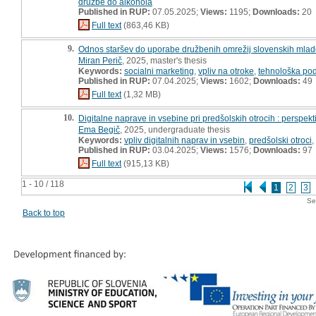
družbe do alkohola
Published in RUP:
07.05.2025;
Views:
1195;
Downloads:
20
Full text
(863,46 KB)
9.
Odnos staršev do uporabe družbenih omrežij slovenskih mlado
Miran Perič
, 2025, master's thesis
Keywords:
socialni marketing
,
vpliv na otroke
,
tehnološka pod
Published in RUP:
07.04.2025;
Views:
1602;
Downloads:
49
Full text
(1,32 MB)
10.
Digitalne naprave in vsebine pri predšolskih otrocih : perspekt
Ema Begič
, 2025, undergraduate thesis
Keywords:
vpliv digitalnih naprav in vsebin
,
predšolski otroci
,
Published in RUP:
03.04.2025;
Views:
1576;
Downloads:
97
Full text
(915,13 KB)
1 - 10 / 118
1
2
3
Se
Back to top