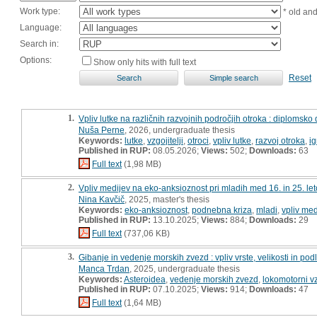
Work type:
* old an
Language:
Search in:
Options:
Show only hits with full text
Reset
1.
Vpliv lutke na različnih razvojnih področjih otroka : diplomsko 
Nuša Perne
, 2026, undergraduate thesis
Keywords:
lutke
,
vzgojitelji
,
otroci
,
vpliv lutke
,
razvoj otroka
,
ig
Published in RUP:
08.05.2026;
Views:
502;
Downloads:
63
Full text
(1,98 MB)
2.
Vpliv medijev na eko-anksioznost pri mladih med 16. in 25. let
Nina Kavčič
, 2025, master's thesis
Keywords:
eko-anksioznost
,
podnebna kriza
,
mladi
,
vpliv med
Published in RUP:
13.10.2025;
Views:
884;
Downloads:
29
Full text
(737,06 KB)
3.
Gibanje in vedenje morskih zvezd : vpliv vrste, velikosti in 
Manca Trdan
, 2025, undergraduate thesis
Keywords:
Asteroidea
,
vedenje morskih zvezd
,
lokomotorni vz
Published in RUP:
07.10.2025;
Views:
914;
Downloads:
47
Full text
(1,64 MB)