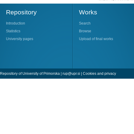
Repository
Works
Introduction
Search
Statistics
Browse
University pages
Upload of final works
Repository of University of Primorska |
rup@upr.si
|
Cookies and privacy