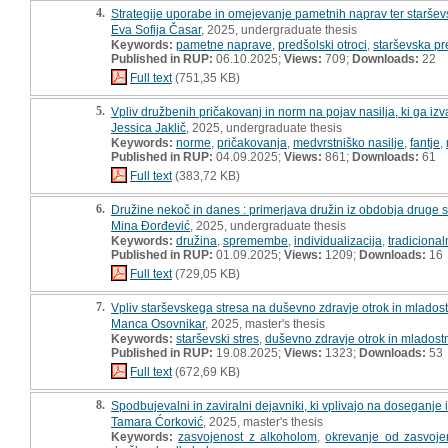
4.
Strategije uporabe in omejevanje pametnih naprav ter staršev
Eva Sofija Časar
, 2025, undergraduate thesis
Keywords:
pametne naprave
,
predšolski otroci
,
starševska pr
Published in RUP:
06.10.2025;
Views:
709;
Downloads:
22
Full text
(751,35 KB)
5.
Vpliv družbenih pričakovanj in norm na pojav nasilja, ki ga izv
Jessica Jaklič
, 2025, undergraduate thesis
Keywords:
norme
,
pričakovanja
,
medvrstniško nasilje
,
fantje
,
Published in RUP:
04.09.2025;
Views:
861;
Downloads:
61
Full text
(383,72 KB)
6.
Družine nekoč in danes : primerjava družin iz obdobja druge 
Mina Đorđević
, 2025, undergraduate thesis
Keywords:
družina
,
spremembe
,
individualizacija
,
tradiciona
Published in RUP:
01.09.2025;
Views:
1209;
Downloads:
16
Full text
(729,05 KB)
7.
Vpliv starševskega stresa na duševno zdravje otrok in mladost
Manca Osovnikar
, 2025, master's thesis
Keywords:
starševski stres
,
duševno zdravje otrok in mladost
Published in RUP:
19.08.2025;
Views:
1323;
Downloads:
53
Full text
(672,69 KB)
8.
Spodbujevalni in zaviralni dejavniki, ki vplivajo na doseganje
Tamara Ćorković
, 2025, master's thesis
Keywords:
zasvojenost z alkoholom
,
okrevanje od zasvoje