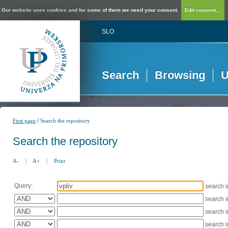
Our website uses cookies and for some of them we need your consent.
Edit consent...
SLO
Search
Browsing
U
/
First page
Search the repository
Search the repository
A-
|
A+
|
Print
Query:
search 
search 
search 
search 