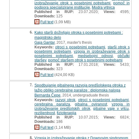
izobraževanje otrok s posebnimi potrebami
,
pomoč in
podpora specializirane institucije
,
Modra vrtnica
Published in RUP:
23.07.2020;
Views:
4595;
Downloads:
125
Full text
(1,09 MB)
6.
Kako starši doživljajo otroka s posebnimi potrebami :
magistrsko delo
Gaja Gantar
, 2017, master's thesis
Keywords:
otroci s posebnimi potrebami
,
starši otrok s
posebnimi potrebami
,
vzgoja in izobraževanje otrok s
posebnimi potrebami
,
medsebojni odnosi
,
občutki
staršev
,
pomoč staršem otrok s posebnimi potrebami
Published in RUP:
17.01.2018;
Views:
5433;
Downloads:
323
Full text
(424,00 KB)
7.
Spodbujanje gibalnega razvoja predšolskega otroka z
lažjo obliko cerebralne paralize : diplomska naloga
Bernarda Čepe
, 2014, undergraduate thesis
Keywords:
razvoj otrok
,
otroci s posebnimi potrebami
,
cerebralna paraliza
,
gibalna oviranost
,
vzgoja in
izobraževanje predšolskih otrok
,
gibalne vaje v vrtcu
,
rezilientnost
,
fizioterapija
Published in RUP:
10.07.2015;
Views:
6824;
Downloads:
186
Full text
(1,14 MB)
8.
Vzgoja in izobraževanje otroka z Downovim sindromom