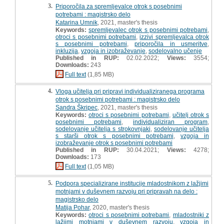
3.
Priporočila za spremljevalce otrok s posebnimi
potrebami : magistrsko delo
Katarina Umnik
, 2021, master's thesis
Keywords:
spremljevalec otrok s posebnimi potrebami
,
otroci s posebnimi potrebami
,
izzivi spremljevalca otrok
s posebnimi potrebami
,
priporočila in usmeritve
,
inkluzija
,
vzgoja in izobraževanje
,
sodelovalno učenje
Published in RUP:
02.02.2022;
Views:
3554;
Downloads:
243
Full text
(1,85 MB)
4.
Vloga učitelja pri pripravi individualiziranega programa
otrok s posebnimi potrebami : magistrsko delo
Sandra Škripec
, 2021, master's thesis
Keywords:
otroci s posebnimi potrebami
,
učitelj otrok s
posebnimi potrebami
,
individualiziran program
,
sodelovanje učitelja s strokovnjaki
,
sodelovanje učitelja
s starši otrok s posebnimi potrebami
,
vzgoja in
izobraževanje otrok s posebnimi potrebami
Published in RUP:
30.04.2021;
Views:
4278;
Downloads:
173
Full text
(1,05 MB)
5.
Podpora specializirane institucije mladostnikom z lažjimi
motnjami v duševnem razvoju pri pripravah na delo :
magistrsko delo
Matija Pohar
, 2020, master's thesis
Keywords:
otroci s posebnimi potrebami
,
mladostniki z
lažjimi motnjami v duševnem razvoju
,
vzgoja in