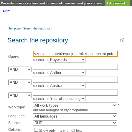
Our website uses cookies and for some of them we need your consent.
Edit consent...
Print
/
First page
Search the repository
Search the repository
Query:
search in
search in
search in
search in
*
Work type:
old and bologna study programme
Language:
Search in:
Options:
Show only hits with full text