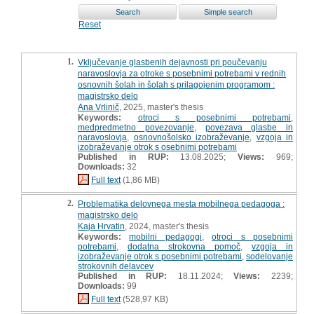
Reset
1.
Vključevanje glasbenih dejavnosti pri poučevanju
naravoslovja za otroke s posebnimi potrebami v rednih
osnovnih šolah in šolah s prilagojenim programom :
magistrsko delo
Ana Vrlinič
, 2025, master's thesis
Keywords:
otroci s posebnimi potrebami
,
medpredmetno povezovanje
,
povezava glasbe in
naravoslovja
,
osnovnošolsko izobraževanje
,
vzgoja in
izobraževanje otrok s osebnimi potrebami
Published in RUP:
13.08.2025;
Views:
969;
Downloads:
32
Full text
(1,86 MB)
2.
Problematika delovnega mesta mobilnega pedagoga :
magistrsko delo
Kaja Hrvatin
, 2024, master's thesis
Keywords:
mobilni pedagogi
,
otroci s posebnimi
potrebami
,
dodatna strokovna pomoč
,
vzgoja in
izobraževanje otrok s posebnimi potrebami
,
sodelovanje
strokovnih delavcev
Published in RUP:
18.11.2024;
Views:
2239;
Downloads:
99
Full text
(528,97 KB)