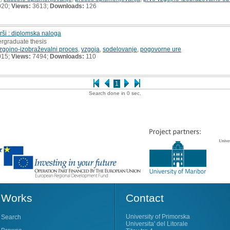
020;
Views:
3613;
Downloads:
126
arši : diplomska naloga
ergraduate thesis
zgojno-izobraževalni proces
,
vzgoja
,
sodelovanje
,
pogovorne ure
015;
Views:
7494;
Downloads:
110
1
Search done in 0 sec.
Works
Contact
University of Primorska
Search
Universita' del Litorale