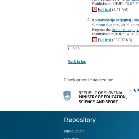
Published in RUP:
23.07.2
Full text
(1,41 MB)
9.
Komunikacija vzgojitelj - st
Simona Svetina
, 2015, und
Keywords:
komunikacija
,
v
Published in RUP:
14.10.2
Full text
(227,97 KB)
1 - 9 / 9
Back to top
Repository
Introduction