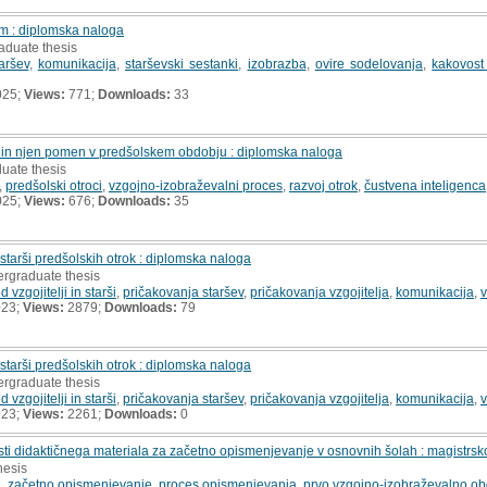
em : diplomska naloga
aduate thesis
aršev
,
komunikacija
,
starševski sestanki
,
izobrazba
,
ovire sodelovanja
,
kakovost
025;
Views:
771;
Downloads:
33
 in njen pomen v predšolskem obdobju : diplomska naloga
uate thesis
,
predšolski otroci
,
vzgojno-izobraževalni proces
,
razvoj otrok
,
čustvena inteligenca
025;
Views:
676;
Downloads:
35
tarši predšolskih otrok : diplomska naloga
ergraduate thesis
vzgojitelji in starši
,
pričakovanja staršev
,
pričakovanja vzgojitelja
,
komunikacija
,
v
023;
Views:
2879;
Downloads:
79
tarši predšolskih otrok : diplomska naloga
ergraduate thesis
vzgojitelji in starši
,
pričakovanja staršev
,
pričakovanja vzgojitelja
,
komunikacija
,
v
023;
Views:
2261;
Downloads:
0
sti didaktičnega materiala za začetno opismenjevanje v osnovnih šolah : magistrsk
hesis
e
,
začetno opismenjevanje
,
proces opismenjevanja
,
prvo vzgojno-izobraževalno o