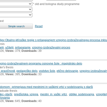
* old and bologna study programme
ext
Reset
teljev Obalno-kKraške regije s prilagajanjem vzgojno-izobraževalnega procesa inkluz
esis
elji
,
učitelji
,
prilagajanje
,
vzgojno-izobraževalni proces
026;
Views:
379;
Downloads:
39
zgojno-izobraževalnem programu osnovne šole : magistrsko delo
er's thesis
a pravičnosti
,
pedagoško delo
,
vodstvo šole
,
etično delovanje
,
vzgojno-izobraževaln
026;
Views:
395;
Downloads:
33
omom : primerjava med mestnimi in vaškimi vrtci v sodelovanju s starši
aduate thesis
tec–starši
,
predšolska vzgoja
,
mestni in vaški vrtci
,
oblike sodelovanja
,
vzgojitel
elovanja
026;
Views:
645;
Downloads:
40