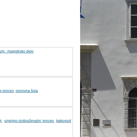
iji : magistrsko delo
i proces
,
osnovna šola
ji
,
vzgojno-izobraževalni proces
,
kakovost