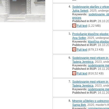
4.
Sodelovanje staršev z vrtc
Julija Sekelj
, 2025, undergr
Keywords:
sodelovanje st
proces
Published in RUP:
28.10.2
Full text
(1,22 MB)
5.
Poslušanje klasične glasbe
Ana Sotler
, 2025, undergrad
Keywords:
klasična glasba
Published in RUP:
16.10.2
Full text
(679,13 KB)
6.
Sodelovanje med vrtcem in s
Tadeja Jerebica
, 2023, und
Keywords:
sodelovanje med 
Published in RUP:
16.11.2
Full text
(816,52 KB)
7.
Sodelovanje med vrtcem in s
Tadeja Jerebica
, 2023, und
Keywords:
sodelovanje med 
Published in RUP:
16.11.2
8.
Mnenje učiteljev o ustrezno
Sanja Bek
, 2020, master's t
Keywords:
opismenjevanj