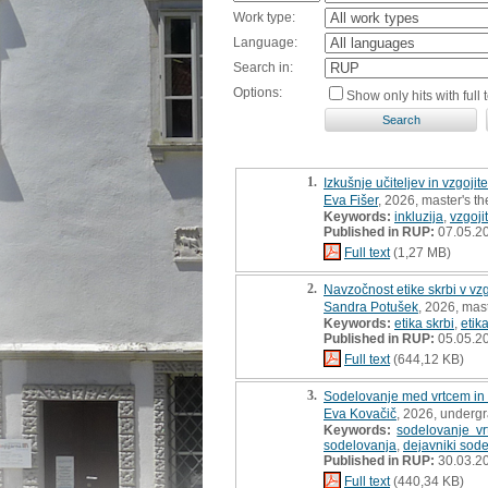
Work type:
Language:
Search in:
Options:
Show only hits with full t
1.
Izkušnje učiteljev in vzgoji
Eva Fišer
, 2026, master's th
Keywords:
inkluzija
,
vzgojit
Published in RUP:
07.05.2
Full text
(1,27 MB)
2.
Navzočnost etike skrbi v v
Sandra Potušek
, 2026, mast
Keywords:
etika skrbi
,
etik
Published in RUP:
05.05.2
Full text
(644,12 KB)
3.
Sodelovanje med vrtcem in d
Eva Kovačič
, 2026, undergr
Keywords:
sodelovanje vr
sodelovanja
,
dejavniki sod
Published in RUP:
30.03.2
Full text
(440,34 KB)