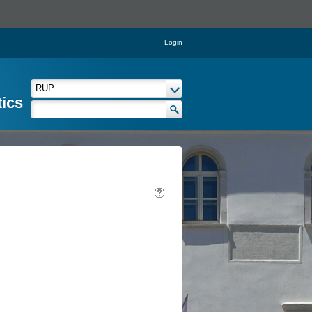
Login
tics