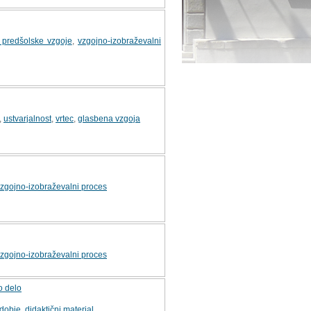
 predšolske vzgoje
,
vzgojno-izobraževalni
,
ustvarjalnost
,
vrtec
,
glasbena vzgoja
zgojno-izobraževalni proces
zgojno-izobraževalni proces
o delo
bdobje
,
didaktični material