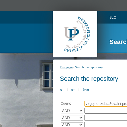
SLO
Searc
/
First page
Search the repository
Search the repository
A-
|
A+
|
Print
Query: