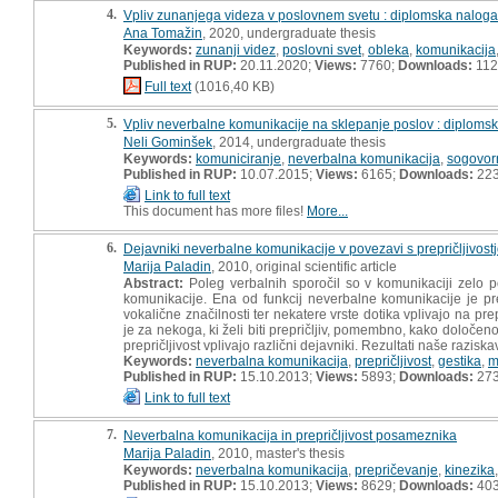
4.
Vpliv zunanjega videza v poslovnem svetu : diplomska naloga
Ana Tomažin
, 2020, undergraduate thesis
Keywords:
zunanji videz
,
poslovni svet
,
obleka
,
komunikacija
Published in RUP:
20.11.2020;
Views:
7760;
Downloads:
112
Full text
(1016,40 KB)
5.
Vpliv neverbalne komunikacije na sklepanje poslov : diploms
Neli Gominšek
, 2014, undergraduate thesis
Keywords:
komuniciranje
,
neverbalna komunikacija
,
sogovorn
Published in RUP:
10.07.2015;
Views:
6165;
Downloads:
22
Link to full text
This document has more files!
More...
6.
Dejavniki neverbalne komunikacije v povezavi s prepričljivos
Marija Paladin
, 2010, original scientific article
Abstract:
Poleg verbalnih sporočil so v komunikaciji zelo 
komunikacije. Ena od funkcij neverbalne komunikacije je pr
vokalične značilnosti ter nekatere vrste dotika vplivajo na pr
je za nekoga, ki želi biti prepričljiv, pomembno, kako določ
prepričljivost vplivajo različni dejavniki. Rezultati naše razi
Keywords:
neverbalna komunikacija
,
prepričljivost
,
gestika
,
m
Published in RUP:
15.10.2013;
Views:
5893;
Downloads:
27
Link to full text
7.
Neverbalna komunikacija in prepričljivost posameznika
Marija Paladin
, 2010, master's thesis
Keywords:
neverbalna komunikacija
,
prepričevanje
,
kinezika
Published in RUP:
15.10.2013;
Views:
8629;
Downloads:
40