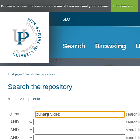
Our website uses cookies and for some of them we need your consent.
Edit consent...
SLO
Search
Browsing
U
/
First page
Search the repository
Search the repository
A-
|
A+
|
Print
Query:
search 
search 
search 
search 