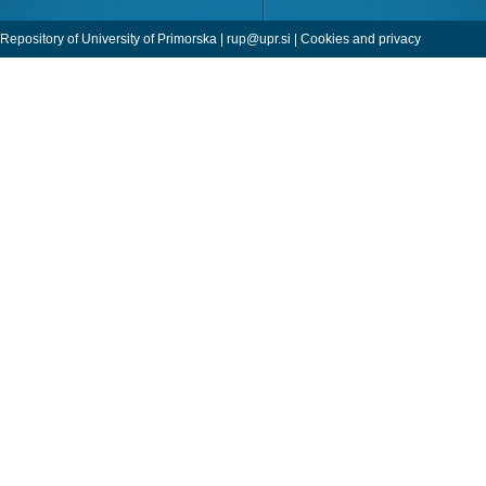
Repository of University of Primorska |
rup@upr.si
|
Cookies and privacy