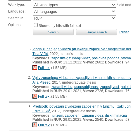
Work type:
* old an
Language:
Search in:
Options:
Show only hits with full text
Reset
1.
Vloga zunanjega videza pri iskanju zaposlitve : magistrsko de
Tina Vičič
, 2022, master's thesis
Keywords:
zaposlitev
,
zunanji videz
,
poslovna podoba
,
tetov
Published in RUP:
13.12.2022;
Views:
2602;
Downloads:
94
Full text
(1,52 MB)
2.
Vpliv zunanjega videza na zaposljivost v hotelskih strukturah v
Alja Plesec
, 2017, undergraduate thesis
Keywords:
zunanji videz
,
usposobljenost
,
zaposljivost
,
hotels
Published in RUP:
29.01.2021;
Views:
2726;
Downloads:
76
Full text
(1,55 MB)
3.
Predsodki povezani z videzom zaposlenih v turizmu : zaključni
Edita Zukić
, 2017, undergraduate thesis
Keywords:
turizem
,
zaposleni
,
zunanji videz
,
diskriminacija
Published in RUP:
29.01.2021;
Views:
2540;
Downloads:
53
Full text
(1,78 MB)