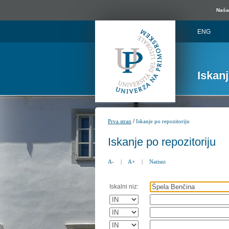
Naša 
ENG
Iskan
/
Prva stran
Iskanje po repozitoriju
Iskanje po repozitoriju
A-
|
A+
|
Natisni
Iskalni niz: