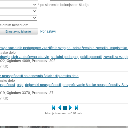
* po starem in bolonjskem študiju
celotnim besedilom
Ponastavi
avje socialnih pedagogov v različnih vzgojno-izobraževalnih zavodih : magistrsko
strsko delo
dravje
,
skrb za duševno zdravje
,
socialni pedagogi
,
poklic pomoči
,
zavodi za vzgoj
022;
Ogledov:
4009;
Prenosov:
302
7 KB)
e neuspešnosti na osnovnih šolah : diplomsko delo
omsko delo
uspešnost
,
osip
,
dejavniki neuspešnosti
,
preprečevanje šolske neuspešnosti v Slov
019;
Ogledov:
3370;
Prenosov:
87
7 KB)
1
Iskanje izvedeno v 0.01 sek.