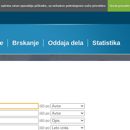
spletna stran uporablja piškotke, za nekatere potrebujemo vašo privolitev.
Uredi privolitev
je
Brskanje
Oddaja dela
Statistika
išči po
išči po
išči po
išči po