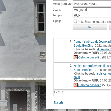
Vrsta gradiva:
Jezik:
Išči po:
Opcije:
Prikaži samo zadetke s 
1.
Pomen skrbi za duševno zdr
Špela Benčina
, 2021, magi
Ključne besede:
duševno z
Objavljeno v RUP:
22.03.2
Celotno besedilo
(839,7
2.
Načini preprečevanja šolsk
Špela Benčina
, 2018, dipl
Ključne besede:
šolska ne
Italiji
Objavljeno v RUP:
24.05.2
Celotno besedilo
(531,4
1 - 2 / 2
Na vrh