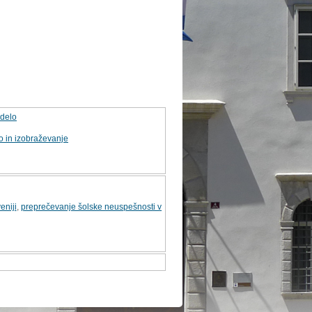
 delo
o in izobraževanje
eniji
,
preprečevanje šolske neuspešnosti v