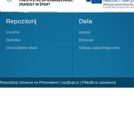
Repozitorij
Dela
Uvodnik
Iskanje
Statistika
Brskanje
Univerzitetne strani
Oddaja zaključnega dela
Repozitorij Univerze na Primorskem |
rup@upr.si
|
Piškotki in zasebnost