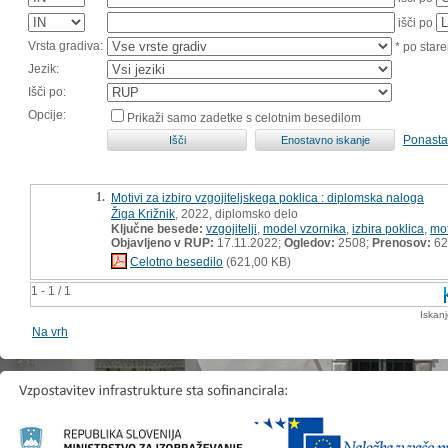
išči po
Vrsta gradiva:
* po stare
Jezik:
Išči po:
Opcije:
Prikaži samo zadetke s celotnim besedilom
Ponasta
1.
Motivi za izbiro vzgojiteljskega poklica : diplomska naloga
Žiga Križnik
, 2022, diplomsko delo
Ključne besede:
vzgojitelji
,
model vzornika
,
izbira poklica
,
mot
Objavljeno v RUP:
17.11.2022;
Ogledov:
2508;
Prenosov:
62
Celotno besedilo
(621,00 KB)
1 - 1 / 1
Iskan
Na vrh