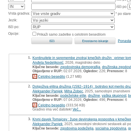
išči po
Vrsta gradiva:
* po stare
Jezik:
Išči po:
Opcije:
Prikaži samo zadetke s celotnim besedilom
Ponasta
1.
Kontinuitete in spremembe znotraj kmečkih družin : primer tom
Anđela Nedeljković
, 2026, magistrsko delo
Ključne besede:
zgodovinska demografija
,
družinska zgodov
Objavljeno v RUP:
02.07.2026;
Ogledov:
226;
Prenosov:
8
Celotno besedilo
(1,27 MB)
2.
Dolgoživa elitna družina (1592–1914) : botrstvo kot merilo dr
Aleksander Panjek
,
Miha Zobec
, 2025, samostojni znanstveni 
Ključne besede:
podeželske elite
,
družine
,
vaška skupnost
,
b
Objavljeno v RUP:
07.04.2026;
Ogledov:
496;
Prenosov:
6
Celotno besedilo
(333,56 KB)
Gradivo ima več datotek!
Več...
3.
Krvni davek Tomajcev : župe devinskega gospostva v kmečke
Aleksander Panjek
, 2025, samostojni strokovni sestavek ali p
Ključne besede:
zgodovina podeželja
,
socialna zgodovina
,
g