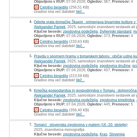
Objavljeno v RUP:
07.04.2026;
Ogledov:
367;
Prenosov:
4
Celotno besedilo
(256,51 KB)
Gradivo ima več datotek!
Več...
4.
Odprta vrata domačije Škapin : primerjava bivanjske kulture v
Aleksander Panjek
, 2025, samostojni znanstveni sestavek ali 
Ključne besede:
zgodovina podeželja
,
življenjski standard
,
ma
Objavljeno v RUP:
07.04.2026;
Ogledov:
373;
Prenosov:
4
Celotno besedilo
(220,63 KB)
Gradivo ima več datotek!
Več...
5.
Pravda o spornem hramu v tomajskem taboru : običaj ustne 
Aleksander Panjek
, 2025, samostojni znanstveni sestavek ali 
Ključne besede:
zgodovina podeželja
,
zgodovina družine
,
pr
Objavljeno v RUP:
07.04.2026;
Ogledov:
407;
Prenosov:
4
Celotno besedilo
(223,59 KB)
Gradivo ima več datotek!
Več...
6.
Kmečka gospodarstva in gospodinjstva v Tomaju : dolgoročna
Aleksander Panjek
, 2025, samostojni znanstveni sestavek ali 
Ključne besede:
zgodovina podeželja
,
zgodovina kmetijstva
,
Objavljeno v RUP:
07.04.2026;
Ogledov:
445;
Prenosov:
5
Celotno besedilo
(356,40 KB)
Gradivo ima več datotek!
Več...
7.
Tomajci : slovenska zgodovina v malem (16.-20. stoletje)
2025, znanstvena monografija
Ključne besede:
zgodovina podeželja
,
Kras
,
Slovenija