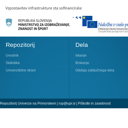
Repozitorij
Dela
Uvodnik
Iskanje
Statistika
Brskanje
Univerzitetne strani
Oddaja zaključnega dela
Repozitorij Univerze na Primorskem |
rup@upr.si
|
Piškotki in zasebnost