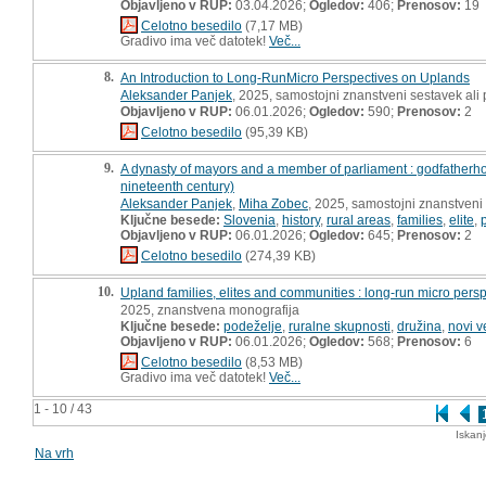
Objavljeno v RUP:
03.04.2026;
Ogledov:
406;
Prenosov:
19
Celotno besedilo
(7,17 MB)
Gradivo ima več datotek!
Več...
8.
An Introduction to Long-RunMicro Perspectives on Uplands
Aleksander Panjek
, 2025, samostojni znanstveni sestavek ali 
Objavljeno v RUP:
06.01.2026;
Ogledov:
590;
Prenosov:
2
Celotno besedilo
(95,39 KB)
9.
A dynasty of mayors and a member of parliament : godfatherho
nineteenth century)
Aleksander Panjek
,
Miha Zobec
, 2025, samostojni znanstveni 
Ključne besede:
Slovenia
,
history
,
rural areas
,
families
,
elite
,
Objavljeno v RUP:
06.01.2026;
Ogledov:
645;
Prenosov:
2
Celotno besedilo
(274,39 KB)
10.
Upland families, elites and communities : long-run micro per
2025, znanstvena monografija
Ključne besede:
podeželje
,
ruralne skupnosti
,
družina
,
novi v
Objavljeno v RUP:
06.01.2026;
Ogledov:
568;
Prenosov:
6
Celotno besedilo
(8,53 MB)
Gradivo ima več datotek!
Več...
1 - 10 / 43
Iskan
Na vrh