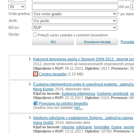
išči po
Vrsta gradiva:
* po stare
Jezik:
Išči po:
Opcije:
Prikaži samo zadetke s celotnim besedilom
Ponasta
1.
Kakovost delovnega okolja v Sloveniji 2009-2012 : zbornik pr
2012, zbornik strokovnih ali nerecenziranih znanstvenih pris
Objavljeno v RUP:
09.11.2021;
Ogledov:
2617;
Prenosov:
35
Celotno besedilo
(2,10 MB)
2.
Čustvena inteligentnost vodje in uspešnost podjetja : zaključ
Neva Kumer
, 2016, diplomsko delo
Ključne besede:
čustvena inteligenca
,
čustvene spretnosti
,
vo
Objavljeno v RUP:
22.11.2017;
Ogledov:
5115;
Prenosov:
89
Povezava na celotno besedilo
Gradivo ima več datotek!
Več...
3.
Intuitivno odločanje v vsakdanjem življenju : zaključna naloga
Hana Grašič
, 2016, diplomsko delo
Ključne besede:
intuicija
,
odločanje
,
hevristike
,
čustva
,
spomi
Objavljeno v RUP:
13.11.2017;
Ogledov:
10790;
Prenosov:
8