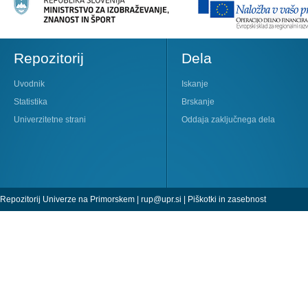
Repozitorij
Dela
Uvodnik
Iskanje
Statistika
Brskanje
Univerzitetne strani
Oddaja zaključnega dela
Repozitorij Univerze na Primorskem |
rup@upr.si
|
Piškotki in zasebnost