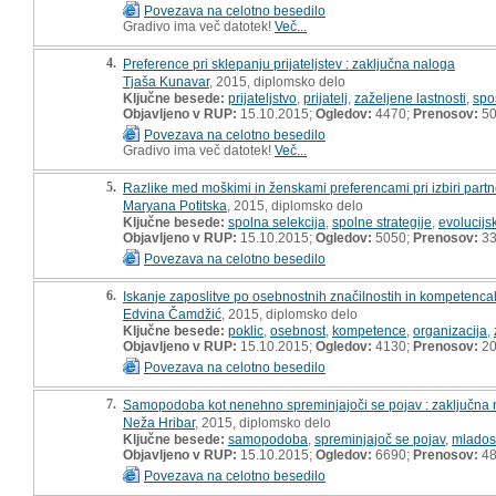
Povezava na celotno besedilo
Gradivo ima več datotek!
Več...
4.
Preference pri sklepanju prijateljstev : zaključna naloga
Tjaša Kunavar
, 2015, diplomsko delo
Ključne besede:
prijateljstvo
,
prijatelj
,
zaželjene lastnosti
,
spo
Objavljeno v RUP:
15.10.2015;
Ogledov:
4470;
Prenosov:
5
Povezava na celotno besedilo
Gradivo ima več datotek!
Več...
5.
Razlike med moškimi in ženskami preferencami pri izbiri partn
Maryana Potitska
, 2015, diplomsko delo
Ključne besede:
spolna selekcija
,
spolne strategije
,
evolucijsk
Objavljeno v RUP:
15.10.2015;
Ogledov:
5050;
Prenosov:
3
Povezava na celotno besedilo
6.
Iskanje zaposlitve po osebnostnih značilnostih in kompetenca
Edvina Čamdžić
, 2015, diplomsko delo
Ključne besede:
poklic
,
osebnost
,
kompetence
,
organizacija
,
Objavljeno v RUP:
15.10.2015;
Ogledov:
4130;
Prenosov:
2
Povezava na celotno besedilo
7.
Samopodoba kot nenehno spreminjajoči se pojav : zaključna
Neža Hribar
, 2015, diplomsko delo
Ključne besede:
samopodoba
,
spreminjajoč se pojav
,
mlados
Objavljeno v RUP:
15.10.2015;
Ogledov:
6690;
Prenosov:
4
Povezava na celotno besedilo