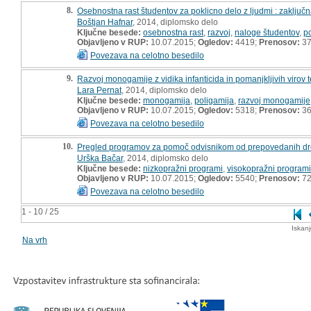
8.
Osebnostna rast študentov za poklicno delo z ljudmi : zaključ
Boštjan Hafnar
, 2014, diplomsko delo
Ključne besede:
osebnostna rast
,
razvoj
,
naloge študentov
,
p
Objavljeno v RUP:
10.07.2015;
Ogledov:
4419;
Prenosov:
3
Povezava na celotno besedilo
9.
Razvoj monogamije z vidika infanticida in pomanjkljivih virov 
Lara Pernat
, 2014, diplomsko delo
Ključne besede:
monogamija
,
poligamija
,
razvoj monogamije
Objavljeno v RUP:
10.07.2015;
Ogledov:
5318;
Prenosov:
3
Povezava na celotno besedilo
10.
Pregled programov za pomoč odvisnikom od prepovedanih dro
Urška Bačar
, 2014, diplomsko delo
Ključne besede:
nizkopražni programi
,
visokopražni programi
Objavljeno v RUP:
10.07.2015;
Ogledov:
5540;
Prenosov:
7
Povezava na celotno besedilo
1 - 10 / 25
Iskan
Na vrh