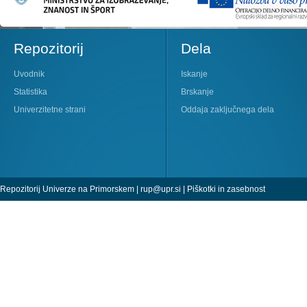
Repozitorij
Dela
Uvodnik
Iskanje
Statistika
Brskanje
Univerzitetne strani
Oddaja zaključnega dela
Repozitorij Univerze na Primorskem |
rup@upr.si
|
Piškotki in zasebnost