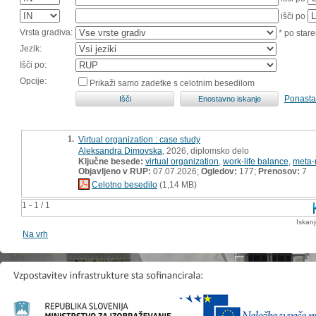
išči po
Vrsta gradiva:
* po stare
Jezik:
Išči po:
Opcije:
Prikaži samo zadetke s celotnim besedilom
Ponasta
1.
Virtual organization : case study
Aleksandra Dimovska
, 2026, diplomsko delo
Ključne besede:
virtual organization
,
work-life balance
,
meta
Objavljeno v RUP:
07.07.2026;
Ogledov:
177;
Prenosov:
7
Celotno besedilo
(1,14 MB)
1 - 1 / 1
Iskan
Na vrh