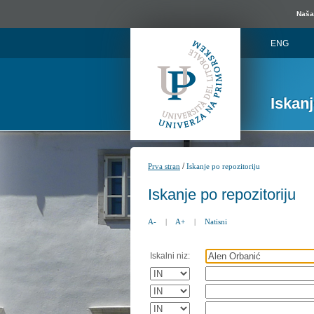
Naša 
ENG
Iskan
/
Prva stran
Iskanje po repozitoriju
Iskanje po repozitoriju
A-
|
A+
|
Natisni
Iskalni niz: