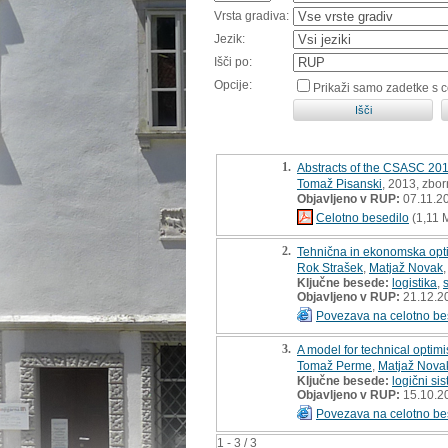
Vrsta gradiva:
Jezik:
Išči po:
Opcije:
Prikaži samo zadetke s 
1.
Abstracts of the CSASC 20
Tomaž Pisanski
, 2013, zbor
Objavljeno v RUP:
07.11.2
Celotno besedilo
(1,11 
2.
Tehnična in ekonomska opti
Rok Strašek
,
Matjaž Novak
Ključne besede:
logistika
,
Objavljeno v RUP:
21.12.2
Povezava na celotno be
3.
A model for technical optimis
Tomaž Perme
,
Matjaž Nova
Ključne besede:
logični si
Objavljeno v RUP:
15.10.2
Povezava na celotno be
1 - 3 / 3