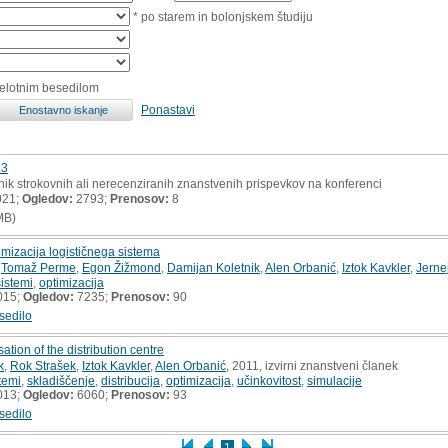
* po starem in bolonjskem študiju
celotnim besedilom
Ponastavi
13
nik strokovnih ali nerecenziranih znanstvenih prispevkov na konferenci
021;
Ogledov:
2793;
Prenosov:
8
MB)
mizacija logističnega sistema
,
Tomaž Perme
,
Egon Žižmond
,
Damijan Koletnik
,
Alen Orbanić
,
Iztok Kavkler
,
Jerne
sistemi
,
optimizacija
015;
Ogledov:
7235;
Prenosov:
90
sedilo
ation of the distribution centre
k
,
Rok Strašek
,
Iztok Kavkler
,
Alen Orbanić
, 2011, izvirni znanstveni članek
stemi
,
skladiščenje
,
distribucija
,
optimizacija
,
učinkovitost
,
simulacije
013;
Ogledov:
6060;
Prenosov:
93
sedilo
1