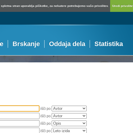
spletna stran uporablja piškotke, za nekatere potrebujemo vašo privolitev.
Uredi privolitev
je
Brskanje
Oddaja dela
Statistika
išči po
išči po
išči po
išči po