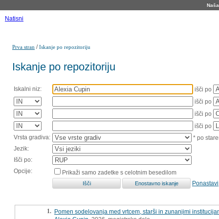
Naša 
Natisni
/
Prva stran
Iskanje po repozitoriju
Iskanje po repozitoriju
Iskalni niz:
išči po
išči po
išči po
išči po
Vrsta gradiva:
* po stare
Jezik:
Išči po:
Opcije:
Prikaži samo zadetke s celotnim besedilom
Ponastavi
1.
Pomen sodelovanja med vrtcem, starši in zunanjimi institucija