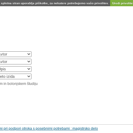
spletna stran uporablja piškotke, za nekatere potrebujemo vašo privolitev.
Uredi privolitev
m in bolonjskem študiju
mi pri podpori otroka s posebnimi potrebami : magistrsko delo