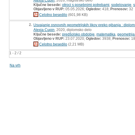
Alexia Cupin
, 2026, magistrsko delo
Ključne besede:
otroci s posebnimi potrebami
,
sodelovanje
,
s
Objavljeno v RUP:
05.05.2026;
Ogledov:
418;
Prenosov:
32
Celotno besedilo
(601,98 KB)
2.
Usvajanje osnovnih geometrijskih likov preko gibanja : diplo
Alexia Cupin
, 2020, diplomsko delo
Ključne besede:
predšolsko obdobje
,
matematika
,
geometrija
Objavljeno v RUP:
23.07.2020;
Ogledov:
3938;
Prenosov:
18
Celotno besedilo
(2,21 MB)
1 - 2 / 2
Na vrh