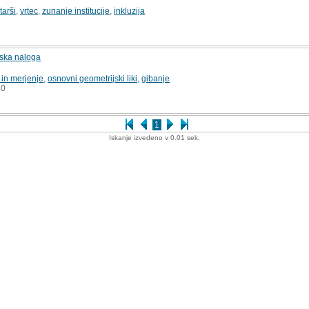
tarši
,
vrtec
,
zunanje institucije
,
inkluzija
mska naloga
 in merjenje
,
osnovni geometrijski liki
,
gibanje
0
1
Iskanje izvedeno v 0.01 sek.