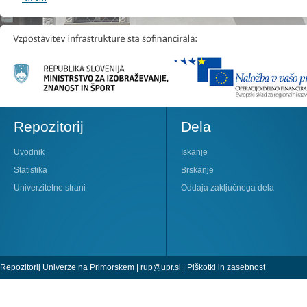
Repozitorij
Dela
Uvodnik
Iskanje
Statistika
Brskanje
Univerzitetne strani
Oddaja zaključnega dela
Repozitorij Univerze na Primorskem |
rup@upr.si
|
Piškotki in zasebnost