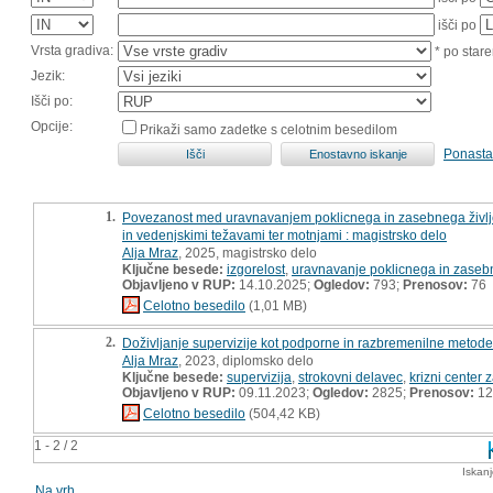
išči po
Vrsta gradiva:
* po stare
Jezik:
Išči po:
Opcije:
Prikaži samo zadetke s celotnim besedilom
Ponasta
1.
Povezanost med uravnavanjem poklicnega in zasebnega življenja
in vedenjskimi težavami ter motnjami : magistrsko delo
Alja Mraz
, 2025, magistrsko delo
Ključne besede:
izgorelost
,
uravnavanje poklicnega in zasebn
Objavljeno v RUP:
14.10.2025;
Ogledov:
793;
Prenosov:
76
Celotno besedilo
(1,01 MB)
2.
Doživljanje supervizije kot podporne in razbremenilne metode
Alja Mraz
, 2023, diplomsko delo
Ključne besede:
supervizija
,
strokovni delavec
,
krizni center 
Objavljeno v RUP:
09.11.2023;
Ogledov:
2825;
Prenosov:
12
Celotno besedilo
(504,42 KB)
1 - 2 / 2
Iskan
Na vrh