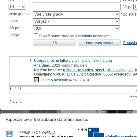
išči po
Vrsta gradiva:
* po stare
Jezik:
Išči po:
Opcije:
Prikaži samo zadetke s celotnim besedilom
Ponasta
1.
Uporaba ročne lutke v vrtcu : diplomska naloga
Ana Šimc
, 2023, diplomsko delo
Ključne besede:
ročna lutka v vrtcu
,
otroci
,
lutka in vzgojitelj
,
k
Objavljeno v RUP:
11.01.2024;
Ogledov:
8055;
Prenosov:
99
Celotno besedilo
(454,17 KB)
1 - 1 / 1
Iskan
Na vrh