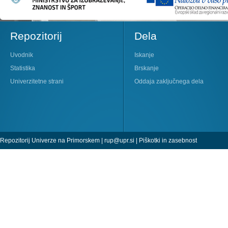
Repozitorij
Dela
Uvodnik
Iskanje
Statistika
Brskanje
Univerzitetne strani
Oddaja zaključnega dela
Repozitorij Univerze na Primorskem |
rup@upr.si
|
Piškotki in zasebnost