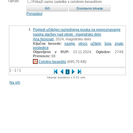
Opcije:
Prikaži samo zadetke s celotnim besedilom
Ponastavi
1.
Pogledi učiteljev razrednega pouka na prepoznavanje
nasilja staršev nad otroki : magistrsko delo
Ana Novosel
, 2024, magistrsko delo
Ključne besede:
nasilje
,
otroci
,
učitelji
,
šola
,
znaki
,
posledice
Objavljeno v RUP:
15.11.2024;
Ogledov:
2749;
Prenosov:
68
Celotno besedilo
(695,70 KB)
1 - 1 / 1
1
Iskanje izvedeno v 0.01 sek.
Na vrh