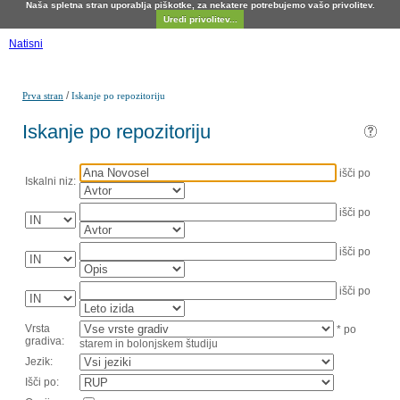
Naša spletna stran uporablja piškotke, za nekatere potrebujemo vašo privolitev.
Uredi privolitev...
Natisni
/
Prva stran
Iskanje po repozitoriju
Iskanje po repozitoriju
išči po
Iskalni niz:
išči po
išči po
išči po
Vrsta
* po
gradiva:
starem in bolonjskem študiju
Jezik:
Išči po: