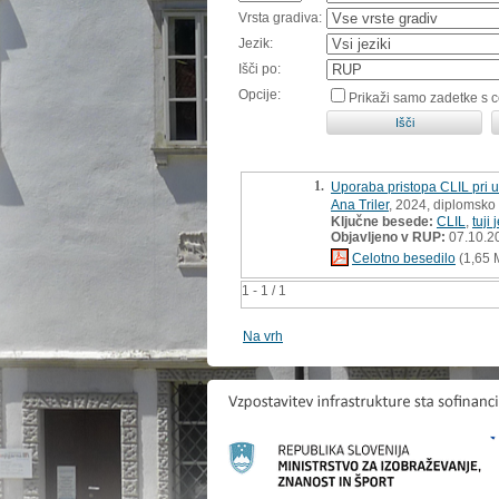
Vrsta gradiva:
Jezik:
Išči po:
Opcije:
Prikaži samo zadetke s 
1.
Uporaba pristopa CLIL pri u
Ana Triler
, 2024, diplomsko
Ključne besede:
CLIL
,
tuji 
Objavljeno v RUP:
07.10.2
Celotno besedilo
(1,65 
1 - 1 / 1
Na vrh