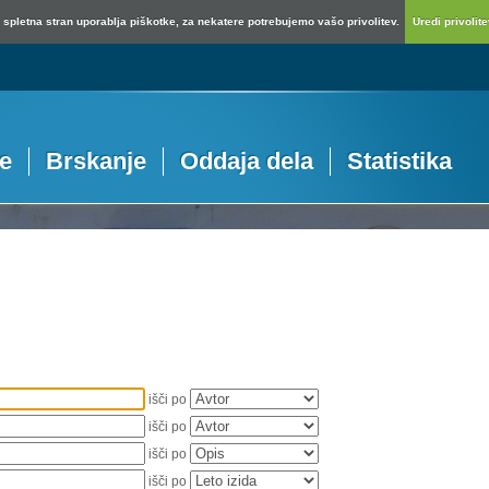
spletna stran uporablja piškotke, za nekatere potrebujemo vašo privolitev.
Uredi privolitev
je
Brskanje
Oddaja dela
Statistika
išči po
išči po
išči po
išči po