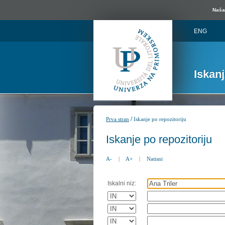
Naša 
ENG
Iskan
/
Prva stran
Iskanje po repozitoriju
Iskanje po repozitoriju
A-
|
A+
|
Natisni
Iskalni niz: