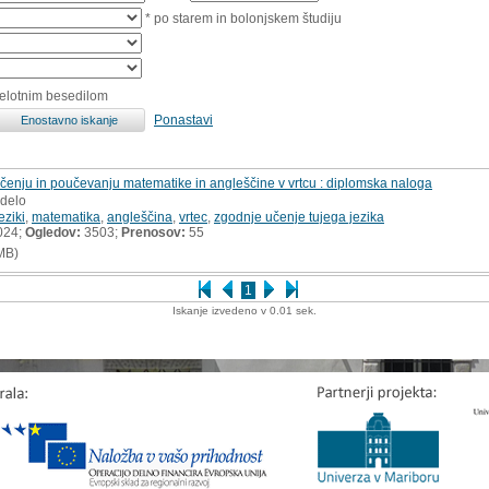
* po starem in bolonjskem študiju
celotnim besedilom
Ponastavi
čenju in poučevanju matematike in angleščine v vrtcu : diplomska naloga
 delo
jeziki
,
matematika
,
angleščina
,
vrtec
,
zgodnje učenje tujega jezika
024;
Ogledov:
3503;
Prenosov:
55
MB)
1
Iskanje izvedeno v 0.01 sek.