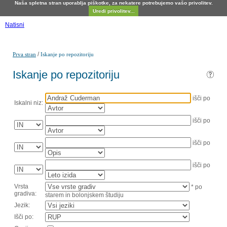
Naša spletna stran uporablja piškotke, za nekatere potrebujemo vašo privolitev.
Uredi privolitev...
Natisni
/
Prva stran
Iskanje po repozitoriju
Iskanje po repozitoriju
išči po
Iskalni niz:
išči po
išči po
išči po
Vrsta
* po
gradiva:
starem in bolonjskem študiju
Jezik:
Išči po: