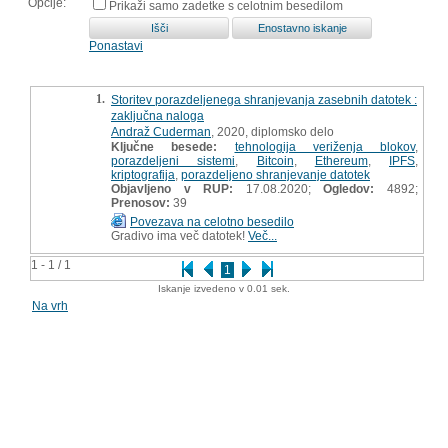
Opcije:
Prikaži samo zadetke s celotnim besedilom
Ponastavi
1.
Storitev porazdeljenega shranjevanja zasebnih datotek :
zaključna naloga
Andraž Cuderman
, 2020, diplomsko delo
Ključne besede:
tehnologija veriženja blokov
,
porazdeljeni sistemi
,
Bitcoin
,
Ethereum
,
IPFS
,
kriptografija
,
porazdeljeno shranjevanje datotek
Objavljeno v RUP:
17.08.2020;
Ogledov:
4892;
Prenosov:
39
Povezava na celotno besedilo
Gradivo ima več datotek!
Več...
1 - 1 / 1
1
Iskanje izvedeno v 0.01 sek.
Na vrh