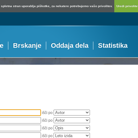
spletna stran uporablja piškotke, za nekatere potrebujemo vašo privolitev.
Uredi privolitev
je
Brskanje
Oddaja dela
Statistika
išči po
išči po
išči po
išči po