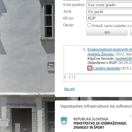
Vrsta gradiva:
Jezik:
Išči po:
Opcije:
Prikaži samo zadetke s 
1.
Enakovrednost poslovnih mož
Andreja Žerovec
, 2022, di
Ključne besede:
podjetništ
Objavljeno v RUP:
06.09.2
Celotno besedilo
(975,1
1 - 1 / 1
Na vrh