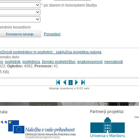
* po starem in bolonjskem študiju
celotnim besedilom
Ponastavi
nosti podjetnikov in podjetnic : zaključna projektna naloga
plomsko delo
vo
,
podjetnik
,
podjetnica
,
žensko podjetništvo
,
enakopravnost
,
neenakosti
022;
Ogledov:
4092;
Prenosov:
41
5 KB)
1
Iskanje izvedeno v 0.01 sek.