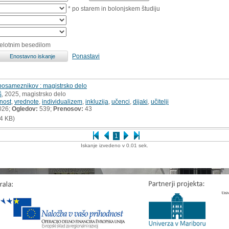
* po starem in bolonjskem študiju
celotnim besedilom
Ponastavi
 posameznikov : magistrsko delo
š
, 2025, magistrsko delo
nost
,
vrednote
,
individualizem
,
inkluzija
,
učenci
,
dijaki
,
učitelji
026;
Ogledov:
539;
Prenosov:
43
4 KB)
1
Iskanje izvedeno v 0.01 sek.