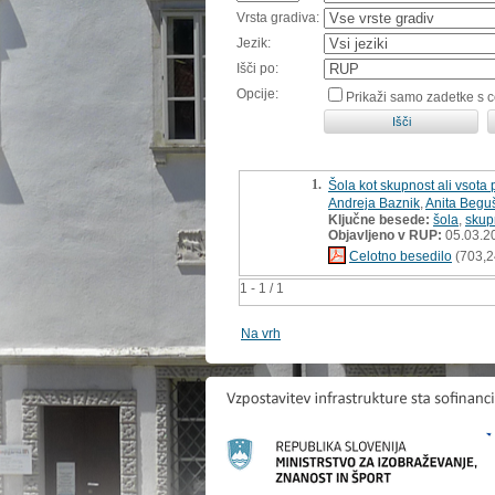
Vrsta gradiva:
Jezik:
Išči po:
Opcije:
Prikaži samo zadetke s 
1.
Šola kot skupnost ali vsota
Andreja Baznik
,
Anita Begu
Ključne besede:
šola
,
skup
Objavljeno v RUP:
05.03.2
Celotno besedilo
(703,2
1 - 1 / 1
Na vrh