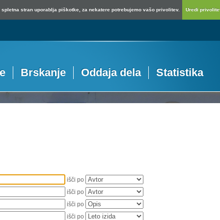
spletna stran uporablja piškotke, za nekatere potrebujemo vašo privolitev.
Uredi privolitev
je
Brskanje
Oddaja dela
Statistika
išči po
išči po
išči po
išči po