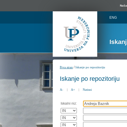
Naša 
ENG
Iskan
/
Prva stran
Iskanje po repozitoriju
Iskanje po repozitoriju
A-
|
A+
|
Natisni
Iskalni niz: