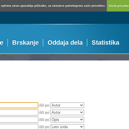
spletna stran uporablja piškotke, za nekatere potrebujemo vašo privolitev.
Uredi privolitev
je
Brskanje
Oddaja dela
Statistika
išči po
išči po
išči po
išči po