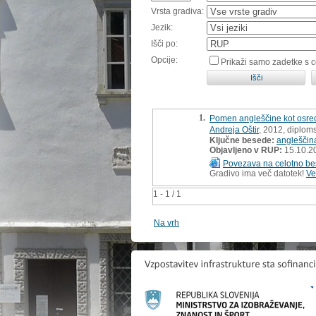
Vrsta gradiva:
Jezik:
Išči po:
Opcije:
Prikaži samo zadetke s 
1.
Pomen angleščine kot osred
Andreja Oštir
, 2012, diplom
Ključne besede:
angleščin
Objavljeno v RUP:
15.10.2
Povezava na celotno be
Gradivo ima več datotek!
Ve
1 - 1 / 1
Na vrh