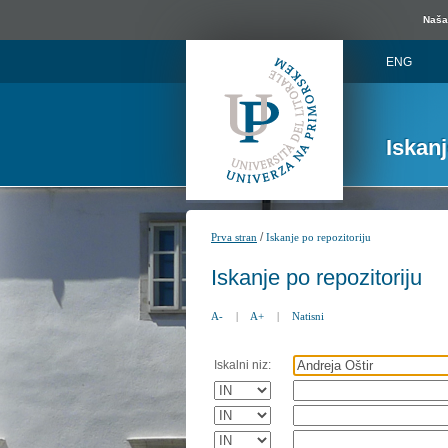
Naša 
ENG
Iskan
/
Prva stran
Iskanje po repozitoriju
Iskanje po repozitoriju
A-
|
A+
|
Natisni
Iskalni niz: