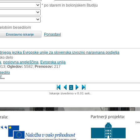
* po starem in bolonjskem študiju
celotnim besedilom
Ponastavi
njega jezika Evropske unije za slovenska izvozno naravnana podjetja
sko delo
a
,
poslovna angleščina
,
Evropska unija
013;
Ogledov:
5582;
Prenosov:
217
sedilo
č...
1
Iskanje izvedeno v 0.01 sek.