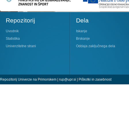
Repozitorij
Dela
Uvodnik
Iskanje
Statistika
Brskanje
Univerzitetne strani
Oddaja zaključnega dela
Repozitorij Univerze na Primorskem |
rup@upr.si
|
Piškotki in zasebnost