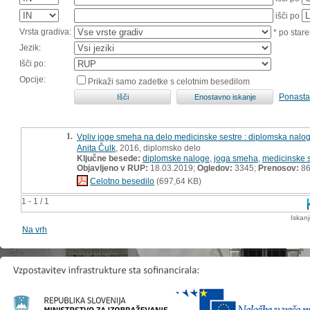
išči po
Vrsta gradiva:
* po stare
Jezik:
Išči po:
Opcije:
Prikaži samo zadetke s celotnim besedilom
Ponasta
1.
Vpliv joge smeha na delo medicinske sestre : diplomska nalo
Anita Čulk
, 2016, diplomsko delo
Ključne besede:
diplomske naloge
,
joga smeha
,
medicinske 
Objavljeno v RUP:
18.03.2019;
Ogledov:
3345;
Prenosov:
8
Celotno besedilo
(697,64 KB)
1 - 1 / 1
Iskan
Na vrh