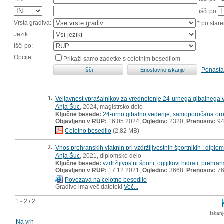
išči po
Vrsta gradiva:
* po stare
Jezik:
Išči po:
Opcije:
Prikaži samo zadetke s celotnim besedilom
Ponasta
1.
Veljavnost vprašalnikov za vrednotenje 24-urnega gibalnega 
Anja Šuc
, 2024, magistrsko delo
Ključne besede:
24-urno gibalno vedenje
,
samoporočana oro
Objavljeno v RUP:
16.05.2024;
Ogledov:
2320;
Prenosov:
9
Celotno besedilo
(2,82 MB)
2.
Vnos prehranskih vlaknin pri vzdržljivostnih športnikih : dipl
Anja Šuc
, 2021, diplomsko delo
Ključne besede:
vzdržljivostni športi
,
ogljikovi hidrati
,
prehran
Objavljeno v RUP:
17.12.2021;
Ogledov:
3668;
Prenosov:
7
Povezava na celotno besedilo
Gradivo ima več datotek!
Več...
1 - 2 / 2
Iskan
Na vrh