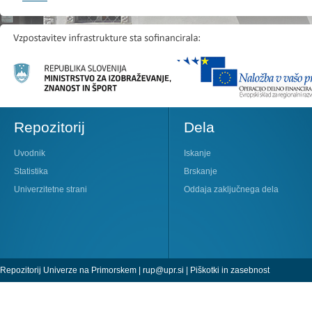
Repozitorij
Dela
Uvodnik
Iskanje
Statistika
Brskanje
Univerzitetne strani
Oddaja zaključnega dela
Repozitorij Univerze na Primorskem |
rup@upr.si
|
Piškotki in zasebnost