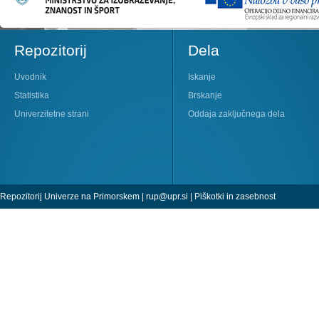
Repozitorij
Dela
Uvodnik
Iskanje
Statistika
Brskanje
Univerzitetne strani
Oddaja zaključnega dela
Repozitorij Univerze na Primorskem |
rup@upr.si
|
Piškotki in zasebnost