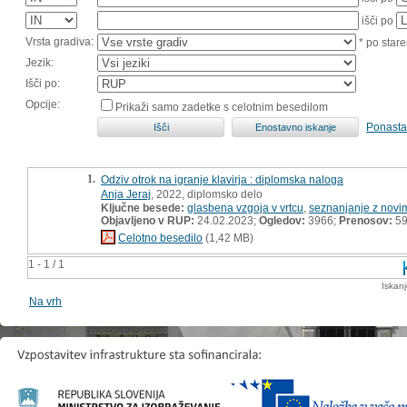
išči po
Vrsta gradiva:
* po stare
Jezik:
Išči po:
Opcije:
Prikaži samo zadetke s celotnim besedilom
Ponasta
1.
Odziv otrok na igranje klavirja : diplomska naloga
Anja Jeraj
, 2022, diplomsko delo
Ključne besede:
glasbena vzgoja v vrtcu
,
seznanjanje z novi
Objavljeno v RUP:
24.02.2023;
Ogledov:
3966;
Prenosov:
5
Celotno besedilo
(1,42 MB)
1 - 1 / 1
Iskan
Na vrh