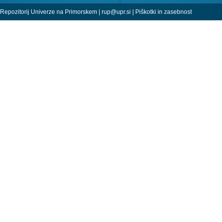
Repozitorij Univerze na Primorskem |
rup@upr.si
|
Piškotki in zasebnost