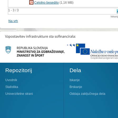
Celotno besedilo
(1,16 MB)
1 - 3 / 3
Iskan
Na vrh
Repozitorij
Dela
Uvodnik
Iskanje
Statistika
Brskanje
Univerzitetne strani
Oddaja zaključnega dela