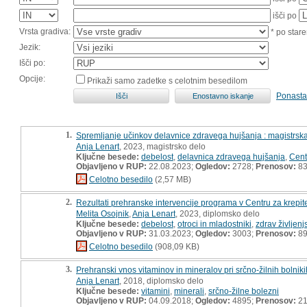
išči po
Vrsta gradiva:
* po stare
Jezik:
Išči po:
Opcije:
Prikaži samo zadetke s celotnim besedilom
Ponasta
1.
Spremljanje učinkov delavnice zdravega hujšanja : magistrsk
Anja Lenart
, 2023, magistrsko delo
Ključne besede:
debelost
,
delavnica zdravega hujšanja
,
Cent
Objavljeno v RUP:
22.08.2023;
Ogledov:
2728;
Prenosov:
8
Celotno besedilo
(2,57 MB)
2.
Rezultati prehranske intervencije programa v Centru za krepit
Melita Osojnik
,
Anja Lenart
, 2023, diplomsko delo
Ključne besede:
debelost
,
otroci in mladostniki
,
zdrav življenj
Objavljeno v RUP:
31.03.2023;
Ogledov:
3003;
Prenosov:
8
Celotno besedilo
(908,09 KB)
3.
Prehranski vnos vitaminov in mineralov pri srčno-žilnih bolniki
Anja Lenart
, 2018, diplomsko delo
Ključne besede:
vitamini
,
minerali
,
srčno-žilne bolezni
Objavljeno v RUP:
04.09.2018;
Ogledov:
4895;
Prenosov:
21