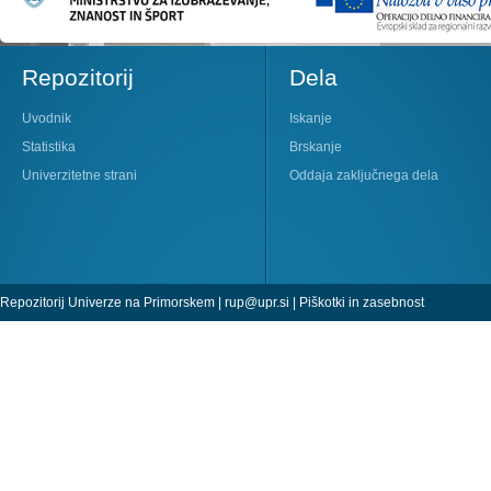
Repozitorij
Dela
Uvodnik
Iskanje
Statistika
Brskanje
Univerzitetne strani
Oddaja zaključnega dela
Repozitorij Univerze na Primorskem |
rup@upr.si
|
Piškotki in zasebnost