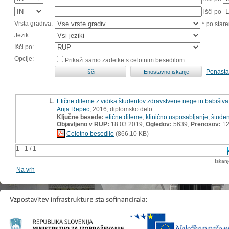
išči po
Vrsta gradiva:
* po stare
Jezik:
Išči po:
Opcije:
Prikaži samo zadetke s celotnim besedilom
Ponasta
1.
Etične dileme z vidika študentov zdravstvene nege in babištv
Anja Repec
, 2016, diplomsko delo
Ključne besede:
etične dileme
,
klinično usposabljanje
,
študen
Objavljeno v RUP:
18.03.2019;
Ogledov:
5639;
Prenosov:
12
Celotno besedilo
(866,10 KB)
1 - 1 / 1
Iskan
Na vrh