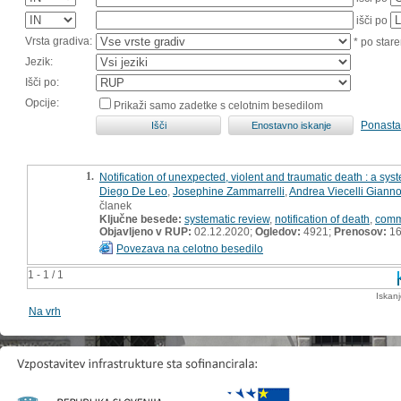
išči po
Vrsta gradiva:
* po stare
Jezik:
Išči po:
Opcije:
Prikaži samo zadetke s celotnim besedilom
Ponasta
1.
Notification of unexpected, violent and traumatic death : a sys
Diego De Leo
,
Josephine Zammarrelli
,
Andrea Viecelli Giannot
članek
Ključne besede:
systematic review
,
notification of death
,
comm
Objavljeno v RUP:
02.12.2020;
Ogledov:
4921;
Prenosov:
16
Povezava na celotno besedilo
1 - 1 / 1
Iskan
Na vrh