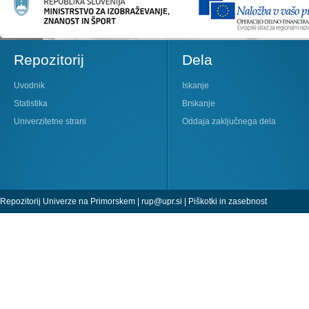
Repozitorij
Dela
Uvodnik
Iskanje
Statistika
Brskanje
Univerzitetne strani
Oddaja zaključnega dela
Repozitorij Univerze na Primorskem |
rup@upr.si
|
Piškotki in zasebnost