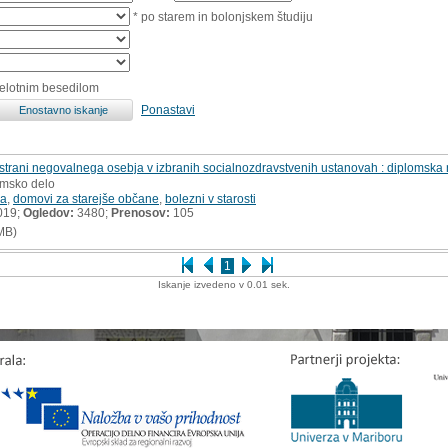
* po starem in bolonjskem študiju
celotnim besedilom
Ponastavi
 strani negovalnega osebja v izbranih socialnozdravstvenih ustanovah : diplomska
omsko delo
ja
,
domovi za starejše občane
,
bolezni v starosti
019;
Ogledov:
3480;
Prenosov:
105
MB)
1
Iskanje izvedeno v 0.01 sek.