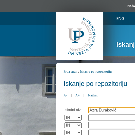
Naša 
ENG
Iskan
/
Prva stran
Iskanje po repozitoriju
Iskanje po repozitoriju
A-
|
A+
|
Natisni
Iskalni niz: