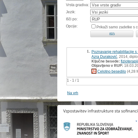
Vrsta gradiva:
Jezik:
Išči po:
Opcije:
Prikaži samo zadetke s 
1.
Poznavanje rehabilitacije s
Azra Duraković
, 2014, dipl
Ključne besede:
fizioterapi
Objavljeno v RUP:
18.03.2
Celotno besedilo
(4,28 
1 - 1 / 1
Na vrh