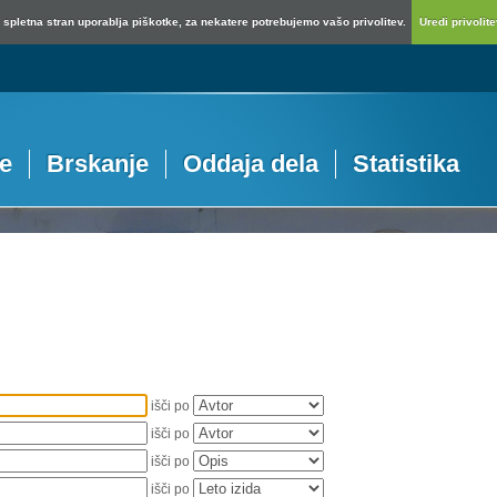
spletna stran uporablja piškotke, za nekatere potrebujemo vašo privolitev.
Uredi privolitev
je
Brskanje
Oddaja dela
Statistika
išči po
išči po
išči po
išči po