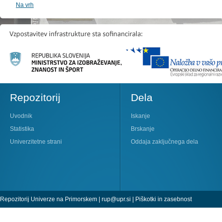
Na vrh
Repozitorij
Dela
Uvodnik
Iskanje
Statistika
Brskanje
Univerzitetne strani
Oddaja zaključnega dela
Repozitorij Univerze na Primorskem |
rup@upr.si
|
Piškotki in zasebnost