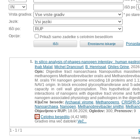
išči po
Vrsta gradiva:
* po stare
Jezik:
Išči po:
Opcije:
Prikaži samo zadetke s celotnim besedilom
Ponasta
1.
In silico analysis of phages-nanogen interplay : human gastroi
Ihab Malat
,
Michel Drancourt
,
B. Henrissat
,
Ghiles Grine
, 2026
Opis:
Digestive tract nanoarchaea Nanopusillus massilie
methanogens Methanobrevibacter oralis and Methanobrevibacte
M. oralis YH nanogen genome encoding 18 proteins and 1.1
NAV1 origin. In block encoded glycosyltransferase and S-a
capacity in cell wall glycosylation. This hypothetical d
interactions of nanogens with digestive tract virome and f
nanogen-associated physiology and pathologies in the digesti
Ključne besede:
Archaeal virome
,
Methanogens
,
CRISPR-S
Nanoarchaea
,
Nanogen
,
Methanobrevibacter smithii
,
Methanob
Objavljeno v RUP:
18.06.2026;
Ogledov:
300;
Prenosov:
9
Celotno besedilo
(4,42 MB)
Gradivo ima več datotek!
Več...
1 - 1 / 1
Iskan