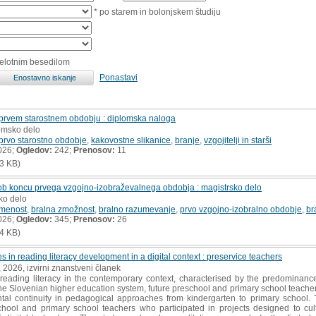
* po starem in bolonjskem študiju
celotnim besedilom
Ponastavi
 prvem starostnem obdobju : diplomska naloga
lomsko delo
prvo starostno obdobje
,
kakovostne slikanice
,
branje
,
vzgojitelji in starši
026;
Ogledov:
242;
Prenosov:
11
3 KB)
b koncu prvega vzgojno-izobraževalnega obdobja : magistrsko delo
ko delo
smenost
,
bralna zmožnost
,
bralno razumevanje
,
prvo vzgojno-izobralno obdobje
,
br
026;
Ogledov:
345;
Prenosov:
26
4 KB)
 in reading literacy development in a digital context : preservice teachers
, 2026, izvirni znanstveni članek
ading literacy in the contemporary context, characterised by the predominance o
he Slovenian higher education system, future preschool and primary school teacher
l continuity in pedagogical approaches from kindergarten to primary school. Thi
chool and primary school teachers who participated in projects designed to cult