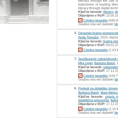
efficacy through the use of
trajectories of reading li
literacy through digital tec
Ključne besede:
literacy
,
di
Objavljeno v RUP:
15.05.2
Celotno besedilo
(940,9
Gradivo ima več datotek!
Ve
4.
Dejavniki bralne pismenost
Nuša Tomažin
, 2024, diplo
Ključne besede:
bralna pi
Objavljeno v RUP:
04.02.2
Celotno besedilo
(1,43 
5.
Spodbujanje ustvarjalnosti v
Mija Umer
,
Barbara Baloh
, 
Ključne besede:
ustvarjaln
Objavljeno v RUP:
17.12.2
Celotno besedilo
(104,7
Gradivo ima več datotek!
Ve
6.
Pogledi na didaktiko slovenš
Barbara Baloh
,
Maja Melinc
Ključne besede:
vzgoja i
didaktična priporočila
,
Italij
Objavljeno v RUP:
17.12.2
Celotno besedilo
(1,10 
Gradivo ima več datotek!
Ve