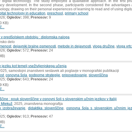
 digital technology. The study employed a qualitative approach. In the first pha
teracy development. In the second phase, participants considered the advantage
hnology, drawing on their personal experiences of learning to read and of using digit
gital technology in education
,
preschool
,
primary school
026;
Ogledov:
398;
Prenosov:
9
0 KB)
č...
i v predšolskem obdobju : diplomska naloga
msko delo
smenost
,
dejavniki bralne psmenosti
,
metode in dejavnosti
,
vloga družine
,
vloga vrt
026;
Ogledov:
572;
Prenosov:
24
MB)
 jeziku kot temelj vseživljenjskega učenja
2025, samostojni znanstveni sestavek ali poglavje v monografski publikaciji
ost
,
osnovna šola
,
podporne strategije
,
pripovedovanje
,
slovenščina
025;
Ogledov:
643;
Prenosov:
24
9 KB)
č...
čine : pouk slovenščine v osnovni šoli s slovenskim učnim jezikov v Italiji
 Mlekuž
, 2025, znanstvena monografija
n izobraževanje
,
didaktika slovenščine
,
osnovna šola s slovenskim učnnim jezik
a
025;
Ogledov:
913;
Prenosov:
47
MB)
č...