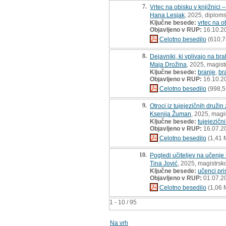
7.
Vrtec na obisku v knjižnici –
Hana Lesjak
, 2025, diplom
Ključne besede:
vrtec na o
Objavljeno v RUP:
16.10.2
Celotno besedilo
(610,7
8.
Dejavniki, ki vplivajo na b
Maja Drožina
, 2025, magist
Ključne besede:
branje
,
br
Objavljeno v RUP:
16.10.2
Celotno besedilo
(998,5
9.
Otroci iz tujejezičnih druži
Ksenija Žuman
, 2025, magi
Ključne besede:
tujejezični
Objavljeno v RUP:
16.07.2
Celotno besedilo
(1,41 
10.
Pogledi učiteljev na učenje 
Tina Jović
, 2025, magistrsk
Ključne besede:
učenci pri
Objavljeno v RUP:
01.07.2
Celotno besedilo
(1,06 
1 - 10 / 95
Na vrh