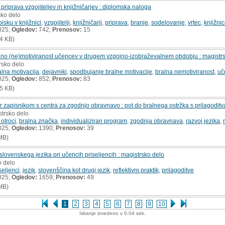
 priprava vzgojiteljev in knjižničarjev : diplomska naloga
sko delo
bisku v knjižnici
,
vzgojitelji
,
knjižničarji
,
priprava
,
branje
,
sodelovanje
,
vrtec
,
knjižni
025;
Ogledov:
742;
Prenosov:
15
4 KB)
ralno (ne)motiviranost učencev v drugem vzgojno-izobraževalnem obdobju : magistr
rsko delo
alna motivacija
,
dejavniki
,
spodbujanje bralne motivacije
,
bralna nemotiviranost
,
uč
025;
Ogledov:
852;
Prenosov:
83
5 KB)
n z zapisnikom s centra za zgodnjo obravnavo : pot do bralnega ostržka s prilagodit
strsko delo
 otroci
,
bralna značka
,
individualiziran program
,
zgodnja obravnava
,
razvoj jezika
,
025;
Ogledov:
1390;
Prenosov:
39
MB)
slovenskega jezika pri učencih priseljencih : magistrsko delo
o delo
seljenci
,
jezik
,
slovenščina kot drugi jezik
,
reflektivni praktik
,
prilagoditve
025;
Ogledov:
1659;
Prenosov:
49
MB)
1
2
3
4
5
6
7
8
9
10
Iskanje izvedeno v 0.04 sek.