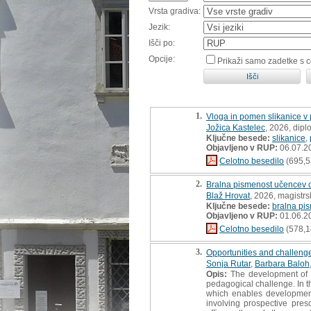
Vrsta gradiva:
Jezik:
Išči po:
Opcije:
Prikaži samo zadetke s 
1.
Vloga in pomen slikanice v
Jožica Kastelec
, 2026, dip
Ključne besede:
slikanice
,
Objavljeno v RUP:
06.07.2
Celotno besedilo
(695,5
2.
Bralna pismenost učencev o
Blaž Hrovat
, 2026, magistrs
Ključne besede:
bralna pi
Objavljeno v RUP:
01.06.2
Celotno besedilo
(578,1
3.
Opportunities and challenges
Sonja Rutar
,
Barbara Baloh
Opis:
The development of re
pedagogical challenge. In t
which enables developmenta
involving prospective pres