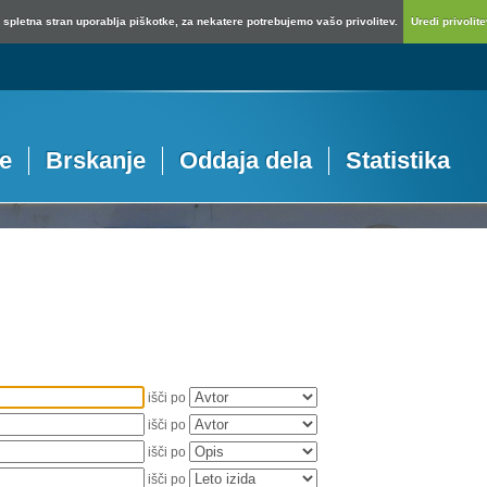
spletna stran uporablja piškotke, za nekatere potrebujemo vašo privolitev.
Uredi privolitev
je
Brskanje
Oddaja dela
Statistika
išči po
išči po
išči po
išči po