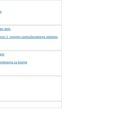
ca
sko delo
enci 2. vzgojno-izobraževalnega obdobja
vami
motivacija za branje