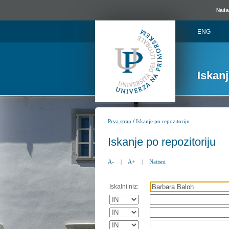
Naša 
ENG
Iskan
/
Prva stran
Iskanje po repozitoriju
Iskanje po repozitoriju
A-
|
A+
|
Natisni
Iskalni niz: