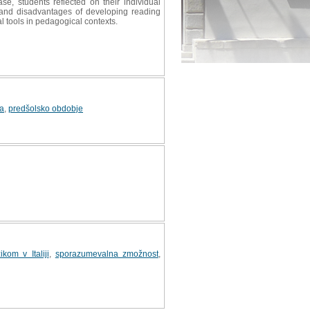
se, students reflected on their individual
s and disadvantages of developing reading
al tools in pedagogical contexts.
ca
,
predšolsko obdobje
om v Italiji
,
sporazumevalna zmožnost
,