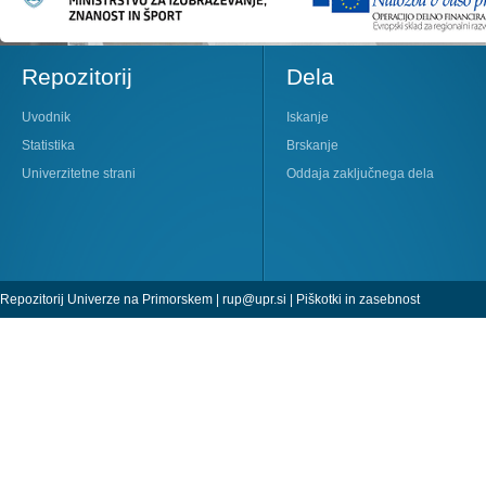
Repozitorij
Dela
Uvodnik
Iskanje
Statistika
Brskanje
Univerzitetne strani
Oddaja zaključnega dela
Repozitorij Univerze na Primorskem |
rup@upr.si
|
Piškotki in zasebnost