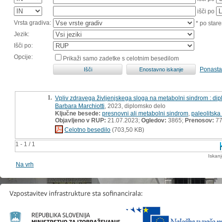
išči po
Vrsta gradiva:
* po stare
Jezik:
Išči po:
Opcije:
Prikaži samo zadetke s celotnim besedilom
Ponasta
1.
Vpliv zdravega življenjskega sloga na metabolni sindrom : di
Barbara Marchiotti
, 2023, diplomsko delo
Ključne besede:
presnovni ali metabolni sindrom
,
paleolitska
Objavljeno v RUP:
21.07.2023;
Ogledov:
3865;
Prenosov:
7
Celotno besedilo
(703,50 KB)
1 - 1 / 1
Iskan
Na vrh