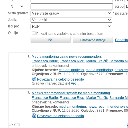
išči po
Vrsta gradiva:
* po stare
Jezik:
Išči po:
Opcije:
Prikaži samo zadetke s celotnim besedilom
Ponasta
1.
Media monitoring using news recommenders
Francesco Barile
,
Francesco Ricci
,
Marko Tkalčič
,
Bernardo M
prispevek na konferenci
Ključne besede:
content analysis
,
media monitoring
,
news re
Objavljeno v RUP:
11.02.2020;
Ogledov:
5779;
Prenosov:
11
Povezava na celotno besedilo
Gradivo ima več datotek!
Več...
2.
A news recommender system for media monitoring
Francesco Barile
,
Francesco Ricci
,
Marko Tkalčič
,
Bernardo M
prispevek na konferenci
Ključne besede:
media monitoring
,
news
,
recommender syst
Objavljeno v RUP:
11.02.2020;
Ogledov:
3821;
Prenosov:
80
Povezava na celotno besedilo
1 - 2 / 2