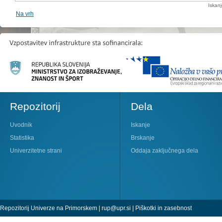
Iskan
Na vrh
Repozitorij
Dela
Uvodnik
Iskanje
Statistika
Brskanje
Univerzitetne strani
Oddaja zaključnega dela
Repozitorij Univerze na Primorskem |
rup@upr.si
|
Piškotki in zasebnost