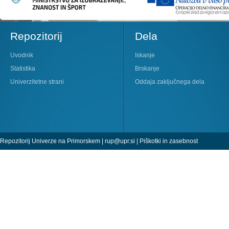
Repozitorij
Dela
Uvodnik
Iskanje
Statistika
Brskanje
Univerzitetne strani
Oddaja zaključnega dela
Repozitorij Univerze na Primorskem |
rup@upr.si
|
Piškotki in zasebnost