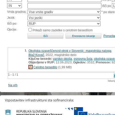
išči po
Vrsta gradiva:
* po stare
Jezik:
Išči po:
Opcije:
Prikaži samo zadetke s celotnim besedilom
Ponasta
1.
Okoljska ozaveščenost otrok v Sloveniji : magistrska naloga
Blaž Kovač
, 2022, magistrsko delo
Ključne besede:
varstvo okolja
,
osnovna šola
,
okoljska ozave
Objavljeno v RUP:
12.06.2023;
Ogledov:
3532;
Prenosov:
9
Celotno besedilo
(1,99 MB)
1 - 1 / 1
Iskan
Na vrh