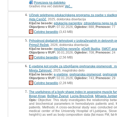
Povezava na datoteko
Gradivo ima več datotek!
Več...
4.
Učinek spletnega edukacijskega programa za osebe s sladkorno
Ajda Cenčič
, 2025, doktorska disertacija
Ključne besede:
edukacija pacientov
,
zdravstvena nega na da
Objavljeno v RUP:
07.02.2026;
Ogledov:
888;
Prenosov:
77
Celotno besedilo
(3,43 MB)
5.
Prihodnost digitalnih tehnologij v izobraževalnih in delovnih 
Primož Režek
, 2026, doktorska disertacija
Ključne besede:
množične nesreče
,
eDelfi študija
,
SWOT anal
Objavljeno v RUP:
30.01.2026;
Ogledov:
708;
Prenosov:
24
Celotno besedilo
(2,56 MB)
6.
E-vsebine kot orodje za izboljšanje prehranske pismenosti : 
Mirela Zahirović
, 2025, magistrsko delo
Ključne besede:
e-vsebine
,
prehranska pismenost
,
prehranski
Objavljeno v RUP:
02.01.2026;
Ogledov:
743;
Prenosov:
29
Celotno besedilo
(2,28 MB)
7.
The usefulness of a body shape index in assessing muscle func
Bojan Knap
,
Boštjan Žvanut
,
Lucija Brezočnik
,
Mihaela Jurda
Opis:
Objective: This study investigates the relationship b
and biochemical parameters in hemodialysis patients and, fo
patients. Methods: A cross-sectional study was conducted on
medical center of the University Hospital of Ljubljana, S
height½) as well as body composition data (fat mass FM, fat-