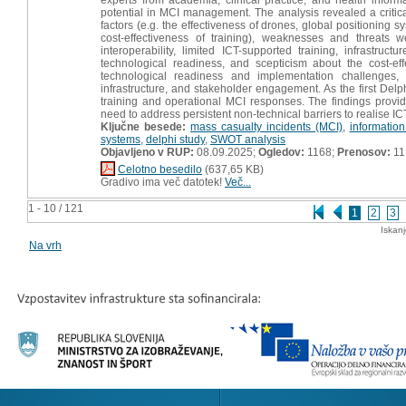
potential in MCI management. The analysis revealed a critica
factors (e.g. the effectiveness of drones, global positioning s
cost-effectiveness of training), weaknesses and threats 
interoperability, limited ICT-supported training, infrastru
technological readiness, and scepticism about the cost-ef
technological readiness and implementation challenges, 
infrastructure, and stakeholder engagement. As the first Delph
training and operational MCI responses. The findings provide
need to address persistent non-technical barriers to realise ICT
Ključne besede:
mass casualty incidents (MCI)
,
informatio
systems
,
delphi study
,
SWOT analysis
Objavljeno v RUP:
08.09.2025;
Ogledov:
1168;
Prenosov:
11
Celotno besedilo
(637,65 KB)
Gradivo ima več datotek!
Več...
1 - 10 / 121
1
2
3
Iskan
Na vrh