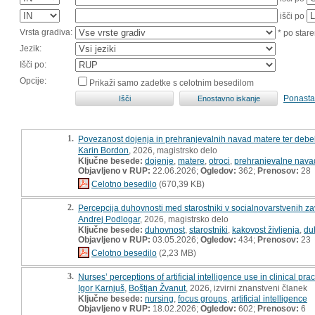
išči po
Vrsta gradiva:
* po stare
Jezik:
Išči po:
Opcije:
Prikaži samo zadetke s celotnim besedilom
Ponasta
1.
Povezanost dojenja in prehranjevalnih navad matere ter debel
Karin Bordon
, 2026, magistrsko delo
Ključne besede:
dojenje
,
matere
,
otroci
,
prehranjevalne nava
Objavljeno v RUP:
22.06.2026;
Ogledov:
362;
Prenosov:
28
Celotno besedilo
(670,39 KB)
2.
Percepcija duhovnosti med starostniki v socialnovarstvenih zav
Andrej Podlogar
, 2026, magistrsko delo
Ključne besede:
duhovnost
,
starostniki
,
kakovost življenja
,
du
Objavljeno v RUP:
03.05.2026;
Ogledov:
434;
Prenosov:
23
Celotno besedilo
(2,23 MB)
3.
Nurses’ perceptions of artificial intelligence use in clinical prac
Igor Karnjuš
,
Boštjan Žvanut
, 2026, izvirni znanstveni članek
Ključne besede:
nursing
,
focus groups
,
artificial intelligence
Objavljeno v RUP:
18.02.2026;
Ogledov:
602;
Prenosov:
6