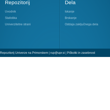
Repozitorij
Dela
Uvodnik
Iskanje
Statistika
Brskanje
Univerzitetne strani
Oddaja zaključnega dela
Repozitorij Univerze na Primorskem |
rup@upr.si
|
Piškotki in zasebnost