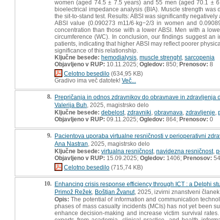
women (aged 74.5 ± 7.5 years) and 55 men (aged 70.1 ± 6.
bioelectrical impedance analysis (BIA). Muscle strength was
the sit-to-stand test. Results: ABSI was significantly negative
ABSI value (0.090273 m11/6·kg−2/3 in women and 0.090893
concentration than those with a lower ABSI. Men with a lower A
circumference (WC). In conclusion, our findings suggest an
patients, indicating that higher ABSI may reflect poorer physica
significance of this relationship.
Ključne besede:
hemodialysis
,
muscle strenght
,
sarcopenia
Objavljeno v RUP:
10.11.2025;
Ogledov:
850;
Prenosov:
8
Celotno besedilo
(634,95 KB)
Gradivo ima več datotek!
Več...
8.
Prepričanja in odnos zdravnikov do obravnave in zdravljenja d
Valerija Buh
, 2025, magistrsko delo
Ključne besede:
debelost
,
zdravniki
,
obravnava
,
zdravljenje
,
Objavljeno v RUP:
09.11.2025;
Ogledov:
864;
Prenosov:
0
9.
Pacientova uporaba virtualne resničnosti v perioperativni zdrav
Ana Nastran
, 2025, magistrsko delo
Ključne besede:
virtualna resničnost
,
navidezna resničnost
,
p
Objavljeno v RUP:
15.09.2025;
Ogledov:
1406;
Prenosov:
5
Celotno besedilo
(715,74 KB)
10.
Enhancing crisis response efficiency through ICT : a Delphi 
Primož Režek
,
Boštjan Žvanut
, 2025, izvirni znanstveni članek
Opis:
The potential of information and communication technol
phases of mass casualty incidents (MCIs) has not yet been suf
enhance decision-making and increase victim survival rates
experts from academia, clinical practice, and health info